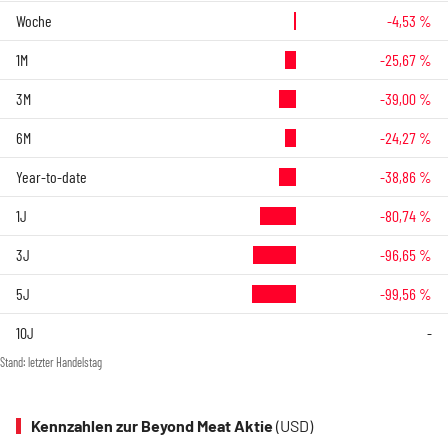
Woche
-4,53 %
1M
-25,67 %
3M
-39,00 %
6M
-24,27 %
Year-to-date
-38,86 %
1J
-80,74 %
3J
-96,65 %
5J
-99,56 %
10J
-
Stand: letzter Handelstag
Kennzahlen zur Beyond Meat Aktie
(USD)