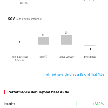
Son, Inc.
KGV
(Kurs-Gewinn-Verhältnis)
23
23
18
18
0
0
-2
-2
John B. Sanfilippo
NestlÃ©
Kellogg Company
Beyond Meat
& Son, Inc.
mehr Sektorvergleiche zur Beyond Meat Aktie
Performance der Beyond Meat Aktie
Intraday
+2,69 %