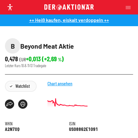
++ Heiß kaufen, eiskalt verdoppeln ++
B
Beyond Meat Aktie
0,478
+0,013
(
+2,69
)
EUR
%
Letzter Kurs
10.8. 11:13
Tradegate
Chart ansehen
Watchlist
WKN
ISIN
A2N7XQ
US08862E1091