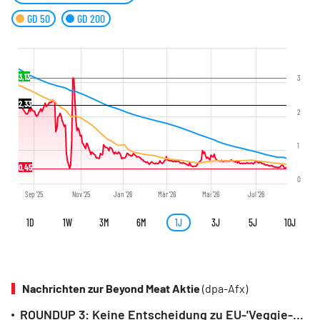
GD 50
GD 200
3,13
3
2,33
2
1
0,45
0
Sep '25
Nov '25
Jan '26
Mär '26
Mai '26
Jul '26
1D
1W
3M
6M
1J
3J
5J
10J
Nachrichten zur Beyond Meat Aktie
(dpa-Afx)
ROUNDUP 3: Keine Entscheidung zu EU-'Veggie-Burger'-Verbot