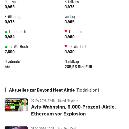
Geldkurs
Briefkurs
0,465
0,478
Eröffnung
Vortag
0,478
0,465
Tageshoch
Tagestief
0,484
0,460
52-Wo-Hoch
52-Wo-Tief
7,500
0,430
Dividende
Marktkap.
n/a
235,93 Mio. EUR
Aktuelles zur Beyond Meat Aktie
(Redaktion)
22.04.2026, 12:18 ‧ Alfred Maydorn
Avis‑Wahnsinn, 3.000‑Prozent‑Aktie,
Ethereum vor Explosion
21.04.2026, 10:15 ‧ Jan-Paul Fóri