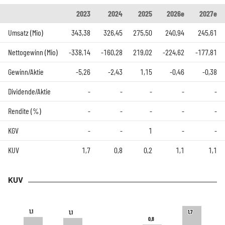
2023
2024
2025
2026e
2027e
Umsatz (Mio)
343,38
326,45
275,50
240,94
245,61
Nettogewinn (Mio)
-338,14
-160,28
219,02
-224,62
-177,81
Gewinn/Aktie
-5,26
-2,43
1,15
-0,46
-0,38
Dividende/Aktie
-
-
-
-
-
Rendite (%)
-
-
-
-
-
KGV
-
-
1
-
-
KUV
1,7
0,8
0,2
1,1
1,1
KUV
1,1
1,1
1,7
1,7
1,1
1,1
0,8
0,8