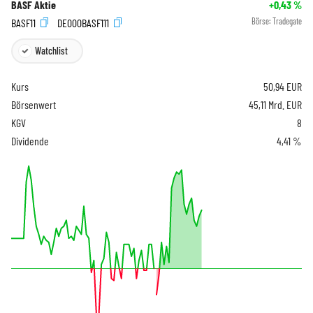
BASF Aktie
+0,43
%
BASF11
DE000BASF111
Börse:
Tradegate
Watchlist
Kurs
50,94
EUR
Börsenwert
45,11 Mrd. EUR
KGV
8
Dividende
4,41 %