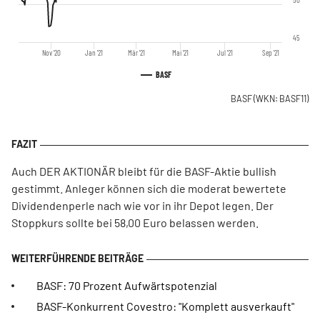
45
Nov '20
Jan '21
Mär '21
Mai '21
Jul '21
Sep '21
BASF
BASF
(WKN: BASF11)
Auch DER AKTIONÄR bleibt für die BASF-Aktie bullish
gestimmt. Anleger können sich die moderat bewertete
Dividendenperle nach wie vor in ihr Depot legen. Der
Stoppkurs sollte bei 58,00 Euro belassen werden.
BASF: 70 Prozent Aufwärtspotenzial
BASF-Konkurrent Covestro: "Komplett ausverkauft"