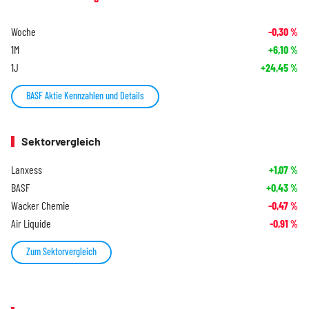
Woche
-0,30
%
1M
+6,10
%
1J
+24,45
%
BASF Aktie Kennzahlen und Details
Sektorvergleich
Lanxess
+1,07
%
BASF
+0,43
%
Wacker Chemie
-0,47
%
Air Liquide
-0,91
%
Zum Sektorvergleich