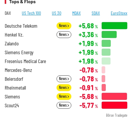
Tops & Flops
DAX
US Tech 100
US 30
MDAX
SDAX
EuroStoxx
+5,68
Deutsche Telekom
News
%
+3,36
Henkel Vz.
News
%
+1,99
Zalando
%
+1,99
Siemens Energy
%
+1,98
Fresenius Medical Care
%
-0,78
Mercedes-Benz
%
-0,78
Beiersdorf
News
%
-0,91
Rheinmetall
News
%
-5,68
Siemens
News
%
-5,77
Scout24
News
%
Börse: Tradegate