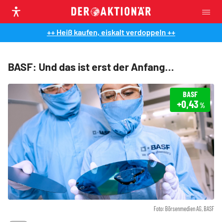
++ Heiß kaufen, eiskalt verdoppeln ++
BASF: Und das ist erst der Anfang…
BASF
+0,43
%
Foto: Börsenmedien AG, BASF