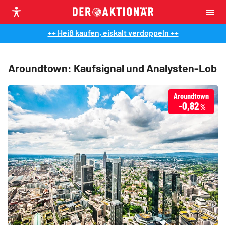
++ Heiß kaufen, eiskalt verdoppeln ++
Aroundtown: Kaufsignal und Analysten-Lob
Aroundtown
-0,82
%