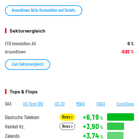
Aroundtown Aktie Kennzahlen und Details
Sektorvergleich
FCR Immobilien AG
0
%
Aroundtown
-0,82
%
Zum Sektorvergleich
Tops & Flops
DAX
US Tech 100
US 30
MDAX
SDAX
EuroStoxx
+6,19
Deutsche Telekom
News
%
+3,90
Henkel Vz.
News
%
+3,74
Zalando
%