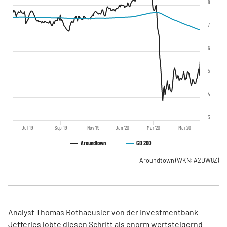
8
7
6
5
4
3
Jul '19
Sep '19
Nov '19
Jan '20
Mär '20
Mai '20
Aroundtown
GD 200
Aroundtown
(WKN: A2DW8Z)
Analyst Thomas Rothaeusler von der Investmentbank
Jefferies lobte diesen Schritt als enorm wertsteigernd