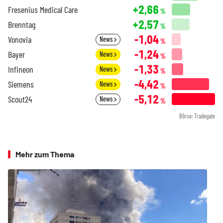
+2,66
Fresenius Medical Care
%
+2,57
Brenntag
%
-1,04
Vonovia
News
%
-1,24
Bayer
News
%
-1,33
Infineon
News
%
-4,42
Siemens
News
%
-5,12
Scout24
News
%
Börse: Tradegate
Mehr zum Thema