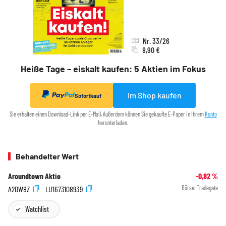
Nr. 33/26
8,90 €
Heiße Tage – eiskalt kaufen: 5 Aktien im Fokus
Im Shop kaufen
Sofortkauf
Sie erhalten einen Download-Link per E-Mail. Außerdem können Sie gekaufte E-Paper in Ihrem
Konto
herunterladen.
Behandelter Wert
Aroundtown Aktie
-0,82
%
A2DW8Z
LU1673108939
Börse:
Tradegate
Watchlist