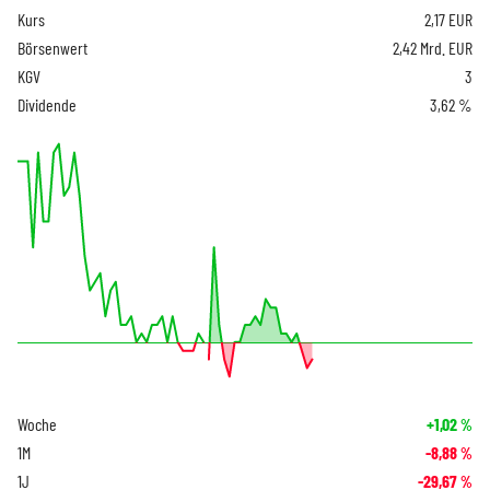
Kurs
2,17
EUR
Börsenwert
2,42 Mrd. EUR
KGV
3
Dividende
3,62 %
Woche
+1,02
%
1M
-8,88
%
1J
-29,67
%