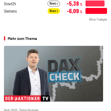
-5,38
Scout24
News
%
-6,09
Siemens
News
%
Börse: Tradegate
Mehr zum Thema
Heute, 09:00 ‧ Thomas Bergmann