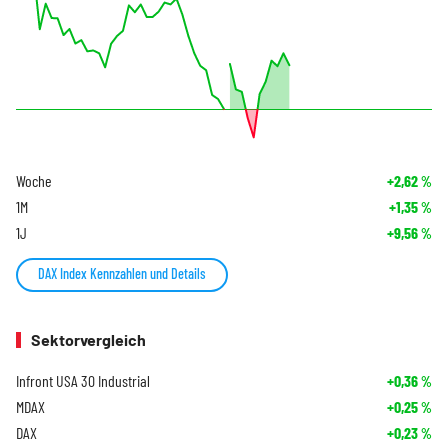
Woche
+2,62
%
1M
+1,35
%
1J
+9,56
%
DAX Index Kennzahlen und Details
Sektorvergleich
Infront USA 30 Industrial
+0,36
%
MDAX
+0,25
%
DAX
+0,23
%