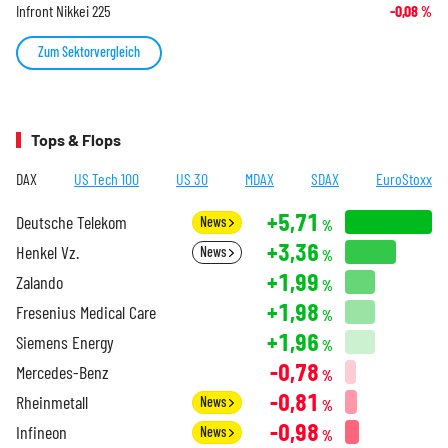
Infront Nikkei 225
-0,08
%
Zum Sektorvergleich
Tops & Flops
DAX
US Tech 100
US 30
MDAX
SDAX
EuroStoxx
+5,71
Deutsche Telekom
News
%
+3,36
Henkel Vz.
News
%
+1,99
Zalando
%
+1,98
Fresenius Medical Care
%
+1,96
Siemens Energy
%
-0,78
Mercedes-Benz
%
-0,81
Rheinmetall
News
%
-0,98
Infineon
News
%