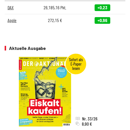
DAX
26.185,16
Pkt.
+0,23
Apple
272,15
€
+0,96
Aktuelle Ausgabe
Nr. 33/26
8,90 €