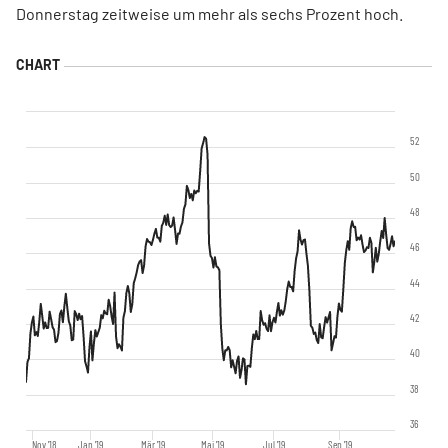
Donnerstag zeitweise um mehr als sechs Prozent hoch.
52
50
48
46
44
42
40
38
36
Nov '18
Jan '19
Mär '19
Mai '19
Jul '19
Sep '19