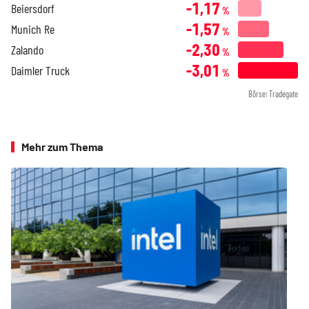
-1,17
Beiersdorf
%
-1,57
Munich Re
%
-2,30
Zalando
%
-3,01
Daimler Truck
%
Börse: Tradegate
Mehr zum Thema