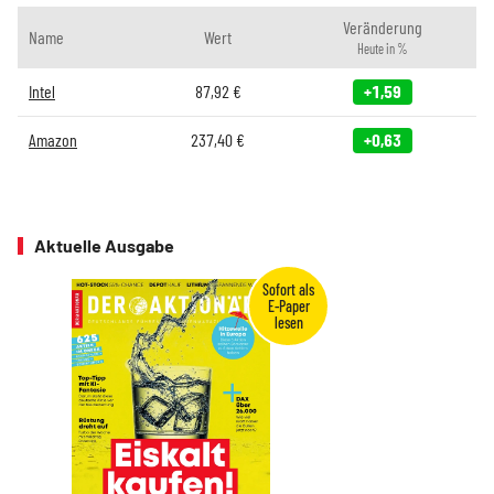
Veränderung
Name
Wert
Heute in %
Intel
87,92
€
+1,59
Amazon
237,40
€
+0,63
Aktuelle Ausgabe