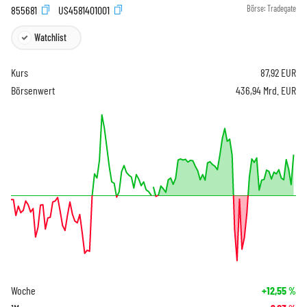
855681
US4581401001
Börse:
Tradegate
Watchlist
Kurs
87,92
EUR
Börsenwert
436,94 Mrd. EUR
Woche
+12,55
%