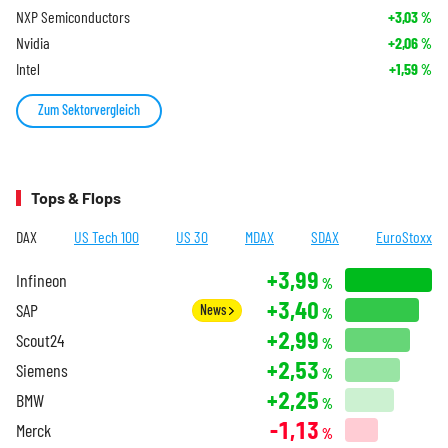
NXP Semiconductors
+3,03
%
Nvidia
+2,06
%
Intel
+1,59
%
Zum Sektorvergleich
Tops & Flops
DAX
US Tech 100
US 30
MDAX
SDAX
EuroStoxx
+3,99
Infineon
%
+3,40
SAP
News
%
+2,99
Scout24
%
+2,53
Siemens
%
+2,25
BMW
%
-1,13
Merck
%