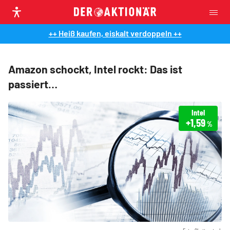
++ Heiß kaufen, eiskalt verdoppeln ++
Amazon schockt, Intel rockt: Das ist
passiert…
Intel
+1,59
%