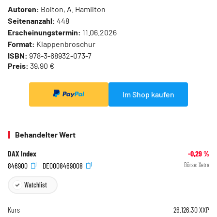
Autoren:
Bolton, A. Hamilton
Seitenanzahl:
448
Erscheinungstermin:
11.06.2026
Format:
Klappenbroschur
ISBN:
978-3-68932-073-7
Preis:
39,90 €
Im Shop kaufen
Behandelter Wert
DAX Index
-0,29
%
846900
DE0008469008
Börse:
Xetra
Watchlist
Kurs
26.126,30
XXP