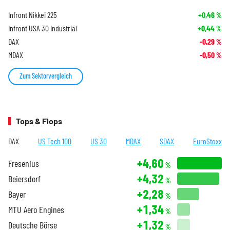
Infront Nikkei 225
+0,46
%
Infront USA 30 Industrial
+0,44
%
DAX
-0,29
%
MDAX
-0,50
%
Zum Sektorvergleich
Tops & Flops
DAX
US Tech 100
US 30
MDAX
SDAX
EuroStoxx
+4,60
Fresenius
%
+4,32
Beiersdorf
%
+2,28
Bayer
%
+1,34
MTU Aero Engines
%
+1,32
Deutsche Börse
%