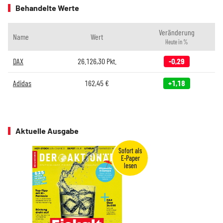
Behandelte Werte
Veränderung
Name
Wert
Heute in %
DAX
26.126,30
Pkt.
-0,29
Adidas
162,45
€
+1,18
Aktuelle Ausgabe