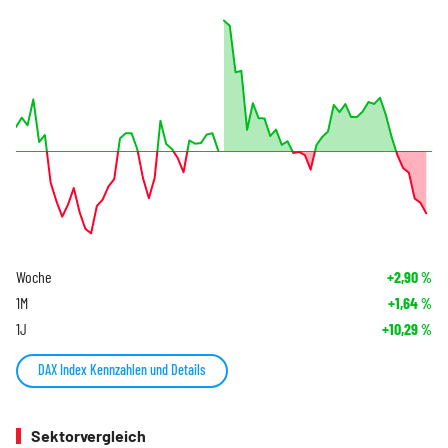
Woche
+2,90
%
1M
+1,64
%
1J
+10,29
%
DAX Index Kennzahlen und Details
Sektorvergleich