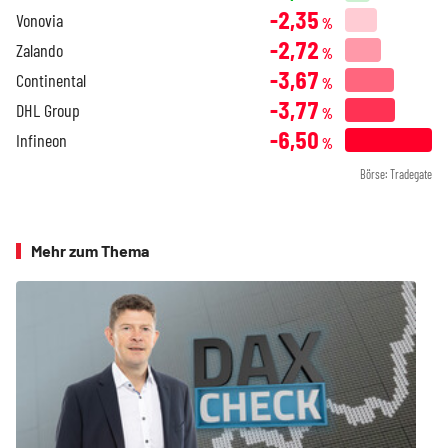
-2,35
Vonovia
%
-2,72
Zalando
%
-3,67
Continental
%
-3,77
DHL Group
%
-6,50
Infineon
%
Börse: Tradegate
Mehr zum Thema