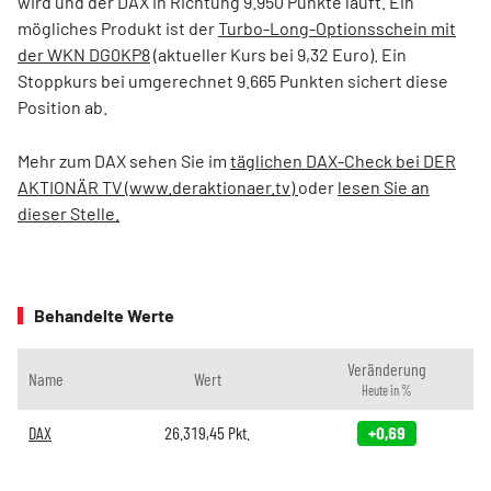
wird und der DAX in Richtung 9.950 Punkte läuft. Ein
mögliches Produkt ist der
Turbo-Long-Optionsschein mit
der WKN DG0KP8
(aktueller Kurs bei 9,32 Euro). Ein
Stoppkurs bei umgerechnet 9.665 Punkten sichert diese
Position ab.
Mehr zum DAX sehen
Sie im
täglichen DAX-Check bei DER
AKTIONÄR TV (www.deraktionaer.tv)
oder
lesen Sie an
dieser Stelle.
Behandelte Werte
Veränderung
Name
Wert
Heute in %
DAX
26.319,45
Pkt.
+0,69