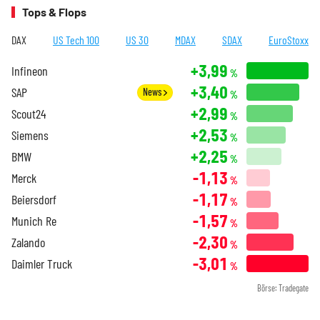
Tops & Flops
DAX
US Tech 100
US 30
MDAX
SDAX
EuroStoxx
+3,99
Infineon
%
+3,40
SAP
News
%
+2,99
Scout24
%
+2,53
Siemens
%
+2,25
BMW
%
-1,13
Merck
%
-1,17
Beiersdorf
%
-1,57
Munich Re
%
-2,30
Zalando
%
-3,01
Daimler Truck
%
Börse: Tradegate