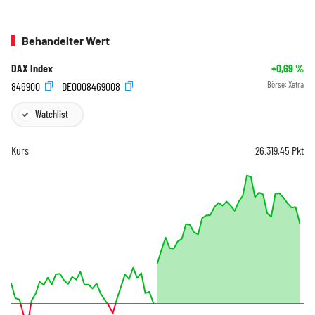
Behandelter Wert
DAX Index
+0,69
%
846900
DE0008469008
Börse:
Xetra
Watchlist
Kurs
26.319,45
Pkt