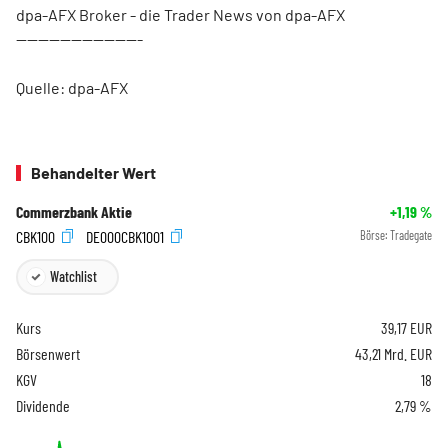
dpa-AFX Broker - die Trader News von dpa-AFX
-----------------------
Quelle: dpa-AFX
Behandelter Wert
Commerzbank Aktie
+1,19
%
CBK100
DE000CBK1001
Börse:
Tradegate
Watchlist
Kurs
39,17
EUR
Börsenwert
43,21 Mrd. EUR
KGV
18
Dividende
2,79 %