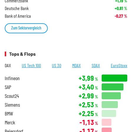
Commerzbank
+1,19
%
Deutsche Bank
+0,81
%
Bank of America
-0,27
%
Zum Sektorvergleich
Tops & Flops
DAX
US Tech 100
US 30
MDAX
SDAX
EuroStoxx
+3,99
Infineon
%
+3,40
SAP
%
+2,99
Scout24
%
+2,53
Siemens
%
+2,25
BMW
%
-1,13
Merck
%
-1,17
Beiersdorf