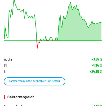
Woche
+3,55
%
1M
+1,34
%
1J
+24,85
%
Commerzbank Aktie Kennzahlen und Details
Sektorvergleich