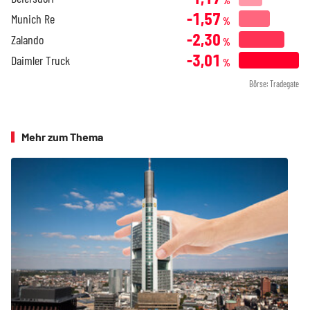
%
-1,57
Munich Re
%
-2,30
Zalando
%
-3,01
Daimler Truck
%
Börse: Tradegate
Mehr zum Thema