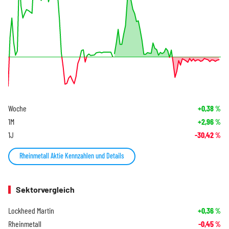
Woche
+0,38
%
1M
+2,96
%
1J
-30,42
%
Rheinmetall Aktie Kennzahlen und Details
Sektorvergleich
Lockheed Martin
+0,36
%
Rheinmetall
-0,45
%