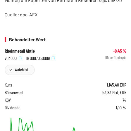
Montag die Experten von Bernstein Research./ajx/bek/zb
Quelle: dpa-AFX
Behandelter Wert
Rheinmetall Aktie
-0,45
%
703000
DE0007030009
Börse:
Tradegate
Watchlist
Kurs
1.145,40
EUR
Börsenwert
53,83 Mrd. EUR
KGV
74
Dividende
1,00 %