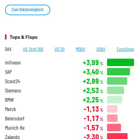
Zum Sektorvergleich
Tops & Flops
DAX
US Tech 100
US 30
MDAX
SDAX
EuroStoxx
+3,99
Infineon
%
+3,40
SAP
%
+2,99
Scout24
%
+2,53
Siemens
%
+2,25
BMW
%
-1,13
Merck
%
-1,17
Beiersdorf
%
-1,57
Munich Re
%
-2,30
Zalando
%