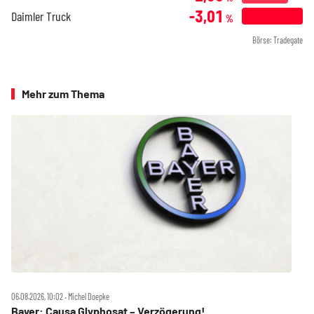
-3,01
Daimler Truck
%
Börse: Tradegate
Mehr zum Thema
06.08.2026, 10:02 ‧ Michel Doepke
Bayer: Causa Glyphosat – Verzögerung!