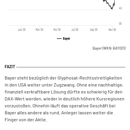
40
30
Jan '20
Mär '20
Mai '20
Jul '20
Sep '20
Nov '20
Bayer
Bayer
(WKN: BAY001)
Bayer steht bezüglich der Glyphosat-Rechtsstreitigkeiten
in den USA weiter unter Zugzwang. Ohne eine nachhaltige,
finanziell verkraftbare Lösung dürfte es schwierig für den
DAX-Wert werden, wieder in deutlich höhere Kursregionen
vorzustoßen. Ohnehin läuft das operative Geschäft bei
Bayer alles andere als rund. Anleger lassen weiter die
Finger von der Aktie.