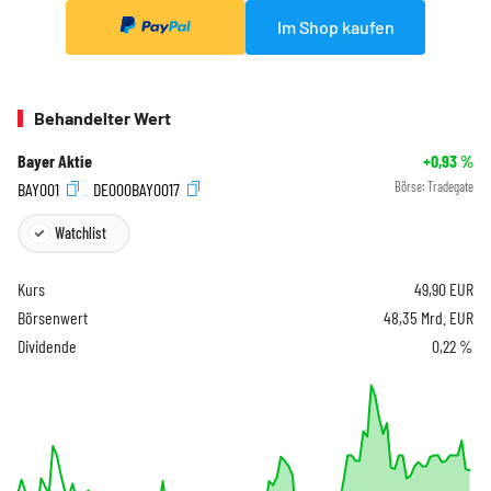
Im Shop kaufen
Behandelter Wert
Bayer Aktie
+0,93
%
BAY001
DE000BAY0017
Börse:
Tradegate
Watchlist
Kurs
49,90
EUR
Börsenwert
48,35 Mrd. EUR
Dividende
0,22 %