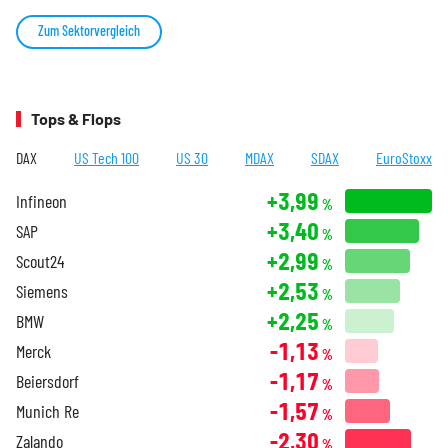
Zum Sektorvergleich
Tops & Flops
DAX
US Tech 100
US 30
MDAX
SDAX
EuroStoxx
+3,99
Infineon
%
+3,40
SAP
%
+2,99
Scout24
%
+2,53
Siemens
%
+2,25
BMW
%
-1,13
Merck
%
-1,17
Beiersdorf
%
-1,57
Munich Re
%
-2,30
Zalando
%