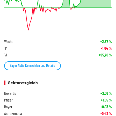
Woche
+2,87
%
1M
-1,64
%
1J
+95,70
%
Bayer Aktie Kennzahlen und Details
Sektorvergleich
Novartis
+2,06
%
Pfizer
+1,65
%
Bayer
+0,93
%
Astrazeneca
-0,43
%