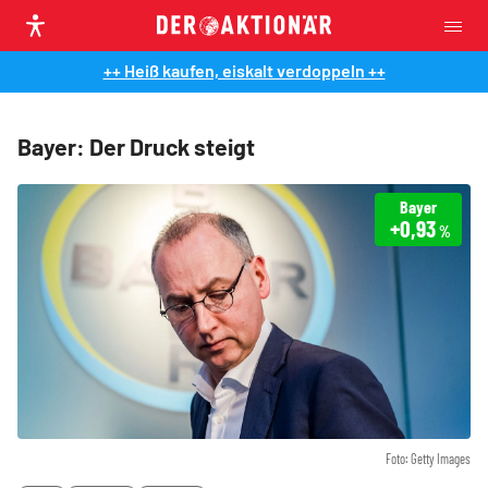
++ Heiß kaufen, eiskalt verdoppeln ++
Bayer: Der Druck steigt
Bayer
+0,93
%
Foto: Getty Images