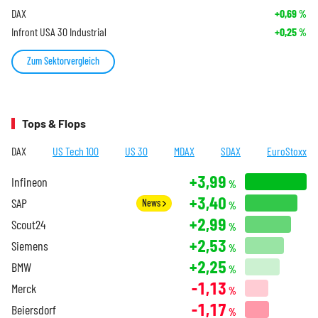
DAX
+0,69
%
Infront USA 30 Industrial
+0,25
%
Zum Sektorvergleich
Tops & Flops
DAX
US Tech 100
US 30
MDAX
SDAX
EuroStoxx
+3,99
Infineon
%
+3,40
SAP
News
%
+2,99
Scout24
%
+2,53
Siemens
%
+2,25
BMW
%
-1,13
Merck
%
-1,17
Beiersdorf
%