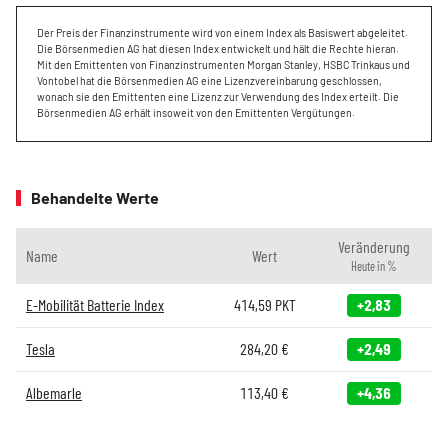
Der Preis der Finanzinstrumente wird von einem Index als Basiswert abgeleitet.
Die Börsenmedien AG hat diesen Index entwickelt und hält die Rechte hieran.
Mit den Emittenten von Finanzinstrumenten Morgan Stanley, HSBC Trinkaus und
Vontobel hat die Börsenmedien AG eine Lizenzvereinbarung geschlossen,
wonach sie den Emittenten eine Lizenz zur Verwendung des Index erteilt. Die
Börsenmedien AG erhält insoweit von den Emittenten Vergütungen.
Behandelte Werte
Veränderung
Name
Wert
Heute in %
E-Mobilität Batterie Index
414,59
PKT
+2,83
Tesla
284,20
€
+2,49
Albemarle
113,40
€
+4,36