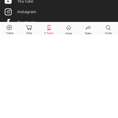
YouTube
Instagram
Facebook
Twitter
DER AKTIONÄR ist IVW-geprüft
© Copyright 2026 Börsenmedien AG. Alle Rechte
vorbehalten.