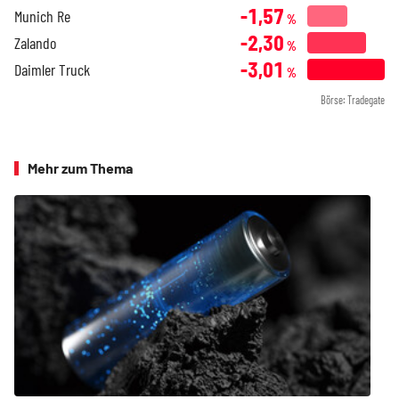
-1,57
Munich Re
%
-2,30
Zalando
%
-3,01
Daimler Truck
%
Börse: Tradegate
Mehr zum Thema