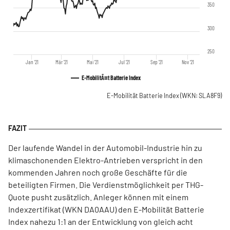
350
300
250
Jan '21
Mär '21
Mai '21
Jul '21
Sep '21
Nov '21
E-MobilitÃ¤t Batterie Index
E-Mobilität Batterie Index
(WKN: SLA8F9)
Der laufende Wandel in der Automobil-Industrie hin zu
klimaschonenden Elektro-Antrieben verspricht in den
kommenden Jahren noch große Geschäfte für die
beteiligten Firmen. Die Verdienstmöglichkeit per THG-
Quote pusht zusätzlich. Anleger können mit einem
Indexzertifikat (WKN DA0AAU) den E-Mobilität Batterie
Index nahezu 1:1 an der Entwicklung von gleich acht