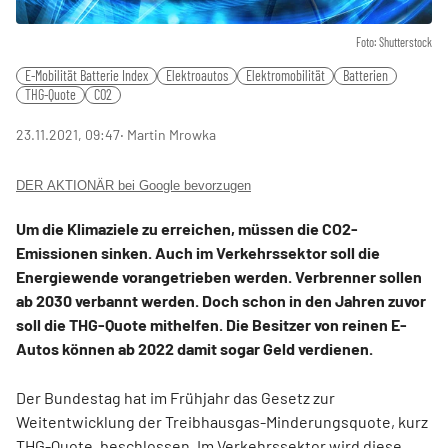
Foto: Shutterstock
E-Mobilität Batterie Index
Elektroautos
Elektromobilität
Batterien
THG-Quote
CO2
23.11.2021, 09:47
‧ Martin Mrowka
DER AKTIONÄR bei Google bevorzugen
Um die Klimaziele zu erreichen, müssen die CO2-
Emissionen sinken. Auch im Verkehrssektor soll die
Energiewende vorangetrieben werden. Verbrenner sollen
ab 2030 verbannt werden. Doch schon in den Jahren zuvor
soll die THG-Quote mithelfen. Die Besitzer von reinen E-
Autos können ab 2022 damit sogar Geld verdienen.
Der Bundestag hat im Frühjahr das Gesetz zur
Weitentwicklung der Treibhausgas-Minderungsquote, kurz
THG-Quote, beschlossen. Im Verkehrssektor wird diese