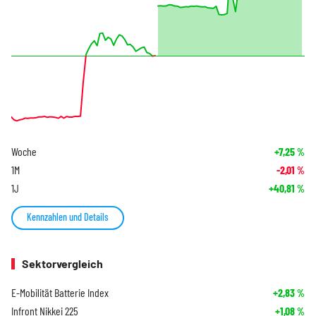
Woche
+7,25
%
1M
-2,01
%
1J
+40,81
%
Kennzahlen und Details
Sektorvergleich
E-Mobilität Batterie Index
+2,83
%
Infront Nikkei 225
+1,08
%