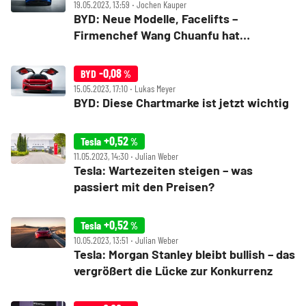
19.05.2023, 13:59 ‧ Jochen Kauper
BYD: Neue Modelle, Facelifts –
Firmenchef Wang Chuanfu hat
ehrgeizige Ziele!
-0,08
BYD
%
15.05.2023, 17:10 ‧ Lukas Meyer
BYD: Diese Chartmarke ist jetzt wichtig
+0,52
Tesla
%
11.05.2023, 14:30 ‧ Julian Weber
Tesla: Wartezeiten steigen – was
passiert mit den Preisen?
+0,52
Tesla
%
10.05.2023, 13:51 ‧ Julian Weber
Tesla: Morgan Stanley bleibt bullish – das
vergrößert die Lücke zur Konkurrenz