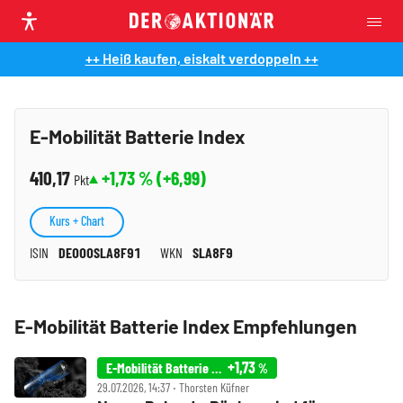
++ Heiß kaufen, eiskalt verdoppeln ++
E-Mobilität Batterie Index
410,17
+1,73
% (
+6,99
)
Pkt
Kurs + Chart
ISIN
DE000SLA8F91
WKN
SLA8F9
E-Mobilität Batterie Index Empfehlungen
+1,73
E-Mobilität Batterie Index
%
29.07.2026, 14:37 ‧ Thorsten Küfner