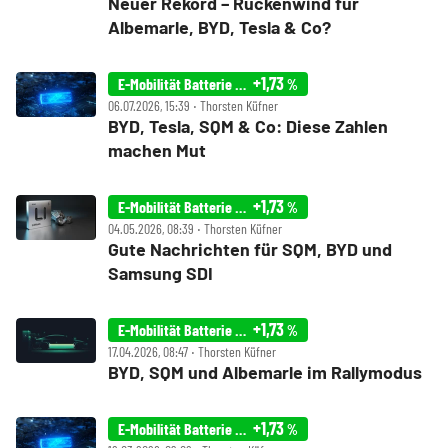
Neuer Rekord – Rückenwind für
Albemarle, BYD, Tesla & Co?
+1,73
E-Mobilität Batterie Index
%
06.07.2026, 15:39 ‧ Thorsten Küfner
BYD, Tesla, SQM & Co: Diese Zahlen
machen Mut
+1,73
E-Mobilität Batterie Index
%
04.05.2026, 08:39 ‧ Thorsten Küfner
Gute Nachrichten für SQM, BYD und
Samsung SDI
+1,73
E-Mobilität Batterie Index
%
17.04.2026, 08:47 ‧ Thorsten Küfner
BYD, SQM und Albemarle im Rallymodus
+1,73
E-Mobilität Batterie Index
%