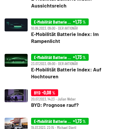
Aussichtsreich
+1,73
E-Mobilität Batterie Index
%
10.09.2023, 09:00 ‧ DER AKTIONÄR
E‑Mobilität Batterie Index: Im
Rampenlicht
+1,73
E-Mobilität Batterie Index
%
23.07.2023, 09:00 ‧ DER AKTIONÄR
E‑Mobilität Batterie Index: Auf
Hochtouren
-0,08
BYD
%
20.07.2023, 14:23 ‧ Julian Weber
BYD: Prognose rauf?
+1,73
E-Mobilität Batterie Index
%
19.07.2023, 22:15 ‧ Michael Diertl