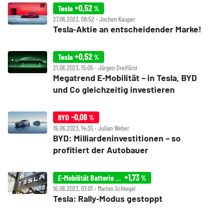
+0,52
Tesla
%
27.06.2023, 08:52 ‧ Jochen Kauper
Tesla‑Aktie an entscheidender Marke!
+0,52
Tesla
%
21.06.2023, 15:05 ‧ Jürgen Dreifürst
Megatrend E‑Mobilität – in Tesla, BYD
und Co gleichzeitig investieren
-0,08
BYD
%
19.06.2023, 14:35 ‧ Julian Weber
BYD: Milliardeninvestitionen – so
profitiert der Autobauer
+1,73
E-Mobilität Batterie Index
%
16.06.2023, 07:01 ‧ Marion Schlegel
Tesla: Rally‑Modus gestoppt