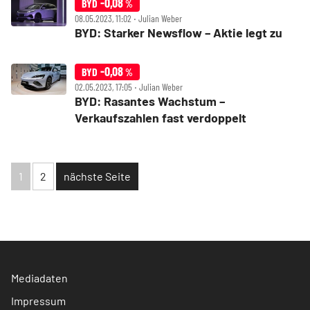
-0,08
BYD
%
08.05.2023, 11:02 ‧ Julian Weber
BYD: Starker Newsflow – Aktie legt zu
-0,08
BYD
%
02.05.2023, 17:05 ‧ Julian Weber
BYD: Rasantes Wachstum –
Verkaufszahlen fast verdoppelt
1
2
nächste Seite
Mediadaten
Impressum