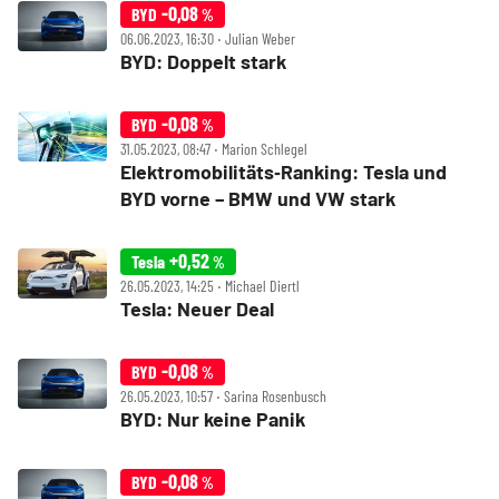
-0,08
BYD
%
06.06.2023, 16:30 ‧ Julian Weber
BYD: Doppelt stark
-0,08
BYD
%
31.05.2023, 08:47 ‧ Marion Schlegel
Elektromobilitäts‑Ranking: Tesla und
BYD vorne – BMW und VW stark
+0,52
Tesla
%
26.05.2023, 14:25 ‧ Michael Diertl
Tesla: Neuer Deal
-0,08
BYD
%
26.05.2023, 10:57 ‧ Sarina Rosenbusch
BYD: Nur keine Panik
-0,08
BYD
%