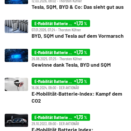
12.03.2026, 09:02 ‧ Thorsten Küfner
Tesla, SQM, BYD & Co: Das sieht gut aus
+1,73
E-Mobilität Batterie Index
%
07.01.2026, 07:24 ‧ Thorsten Küfner
BYD, SQM und Tesla auf dem Vormarsch
+1,73
E-Mobilität Batterie Index
%
26.08.2025, 07:25 ‧ Thorsten Küfner
Gewinne dank Tesla, BYD und SQM
+1,73
E-Mobilität Batterie Index
%
16.06.2024, 09:00 ‧ DER AKTIONÄR
E‑Mobilität‑Batterie‑Index: Kampf dem
CO2
+1,73
E-Mobilität Batterie Index
%
29.10.2023, 09:00 ‧ DER AKTIONÄR
E‑Mobilität Batterie Index: