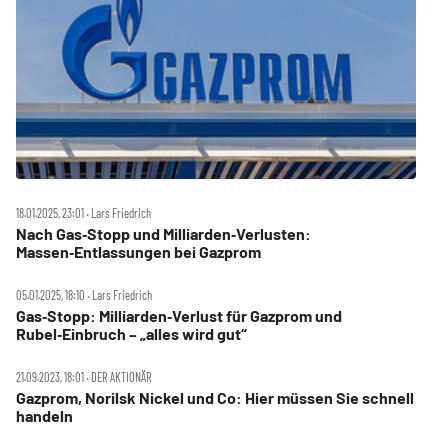
18.01.2025, 23:01 ‧ Lars Friedrich
Nach Gas‑Stopp und Milliarden‑Verlusten:
Massen‑Entlassungen bei Gazprom
05.01.2025, 18:10 ‧ Lars Friedrich
Gas‑Stopp: Milliarden‑Verlust für Gazprom und
Rubel‑Einbruch – „alles wird gut“
21.09.2023, 18:01 ‧ DER AKTIONÄR
Gazprom, Norilsk Nickel und Co: Hier müssen Sie schnell
handeln