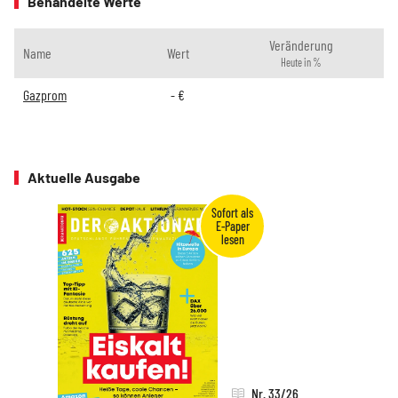
Behandelte Werte
Veränderung
Name
Wert
Heute in %
Gazprom
-
€
Aktuelle Ausgabe
Nr. 33/26