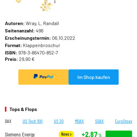
Autoren:
Wray, L. Randall
Seitenanzahl:
496
Erscheinungstermin:
06.10.2022
Format:
Klappenbroschur
ISBN:
978-3-86470-852-7
Preis:
29,90 €
Im Shop kaufen
Tops & Flops
DAX
US Tech 100
US 30
MDAX
SDAX
EuroStoxx
+2,87
Siemens Energy
News
%