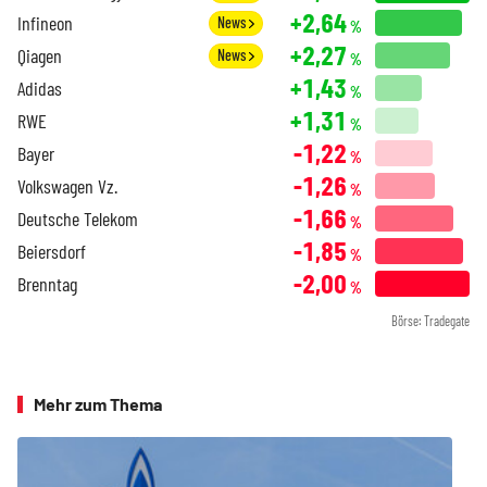
+2,64
Infineon
News
%
+2,27
Qiagen
News
%
+1,43
Adidas
%
+1,31
RWE
%
-1,22
Bayer
%
-1,26
Volkswagen Vz.
%
-1,66
Deutsche Telekom
%
-1,85
Beiersdorf
%
-2,00
Brenntag
%
Börse: Tradegate
Mehr zum Thema