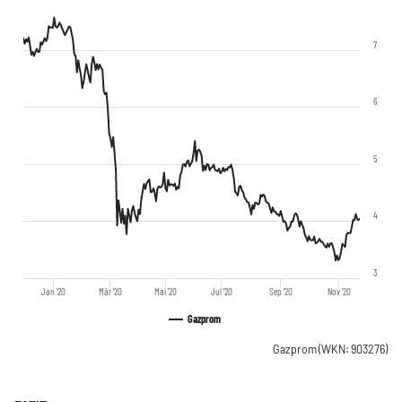
7
6
5
4
3
Jan '20
Mär '20
Mai '20
Jul '20
Sep '20
Nov '20
Gazprom
Gazprom
(WKN: 903276)