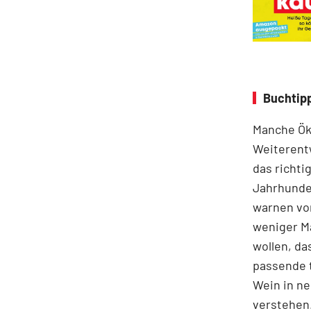
Buchtip
Manche Ök
Weiterent
das richti
Jahrhunder
warnen vor
weniger M
wollen, da
passende t
Wein in ne
verstehen.