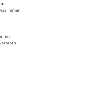
hen
 was immer
r mit
werteten