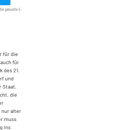
Sie gekaufte E-
 für die
auch für
k des 21.
rf und
 Staat,
ht, die
er
 nur alter
er muss
g ins