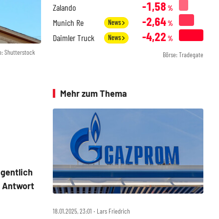
-1,58
Zalando
%
-2,64
Munich Re
News
%
-4,22
Daimler Truck
News
%
o: Shutterstock
Börse: Tradegate
Mehr zum Thema
igentlich
s Antwort
18.01.2025, 23:01 ‧ Lars Friedrich