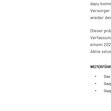
dazu kommt
Versorger 
wieder de
Dieser prä
Verfassun
einem 202
Aktie setz
Das
Gaz
Gaz