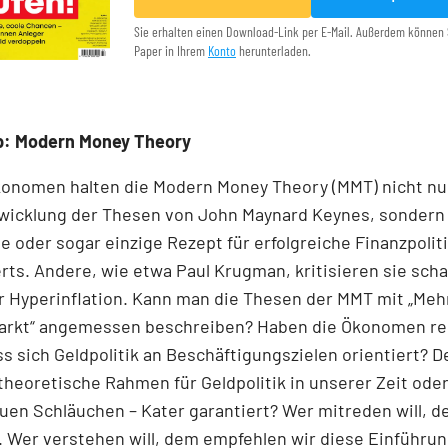
Sie erhalten einen Download-Link per E-Mail. Außerdem können 
Paper in Ihrem
Konto
herunterladen.
p: Modern Money Theory
onomen halten die Modern Money Theory (MMT) nicht nur
wicklung der Thesen von John Maynard Keynes, sondern 
ge oder sogar einzige Rezept für erfolgreiche Finanzpoliti
ts. Andere, wie etwa Paul Krugman, kritisieren sie scha
 Hyperinflation. Kann man die Thesen der MMT mit „Mehr
arkt“ angemessen beschreiben? Haben die Ökonomen rec
ss sich Geldpolitik an Beschäftigungszielen orientiert? D
heoretische Rahmen für Geldpolitik in unserer Zeit oder
uen Schläuchen – Kater garantiert? Wer mitreden will, d
 Wer verstehen will, dem empfehlen wir diese Einführun