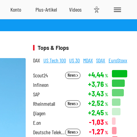
Tops & Flops
DAX
US Tech 100
US 30
MDAX
SDAX
EuroStoxx
+4,44
Scout24
News
%
+3,76
Infineon
%
+3,43
SAP
%
+2,52
Rheinmetall
News
%
+2,45
Qiagen
%
-1,03
E.on
%
-1,27
Deutsche Telekom
News
%