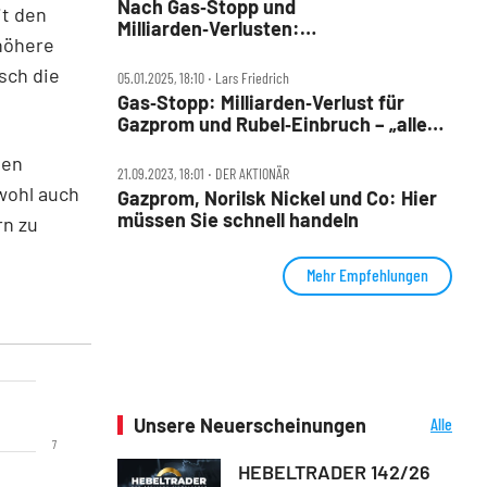
Nach Gas‑Stopp und
it den
Milliarden‑Verlusten:
 höhere
Massen‑Entlassungen bei Gazprom
sch die
05.01.2025, 18:10 ‧ Lars Friedrich
Gas‑Stopp: Milliarden‑Verlust für
Gazprom und Rubel‑Einbruch – „alles
wird gut“
den
21.09.2023, 18:01 ‧ DER AKTIONÄR
wohl auch
Gazprom, Norilsk Nickel und Co: Hier
müssen Sie schnell handeln
rn zu
s
Mehr Empfehlungen
Unsere Neuerscheinungen
Alle
Neuerscheinungen
7
HEBELTRADER 142/26