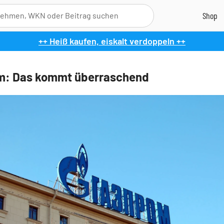
++ Heiß kaufen, eiskalt verdoppeln ++
m: Das kommt überraschend