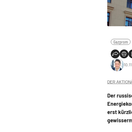
Gazprom
10.1
DER AKTIONÄR
Der russis
Energiekon
erst kürz
gewisserm