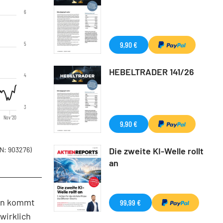
6
9,90 €
5
HEBELTRADER 141/26
4
3
Nov '20
9,90 €
N: 903276)
Die zweite KI-Welle rollt
an
ern kommt
99,99 €
wirklich