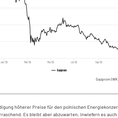
Jan '20
Mär '20
Mai '20
Jul '20
Sep '20
Gazprom
Gazprom
(WK
digung höherer Preise für den polnischen Energiekonz
raschend. Es bleibt aber abzuwarten, inwiefern es auch 