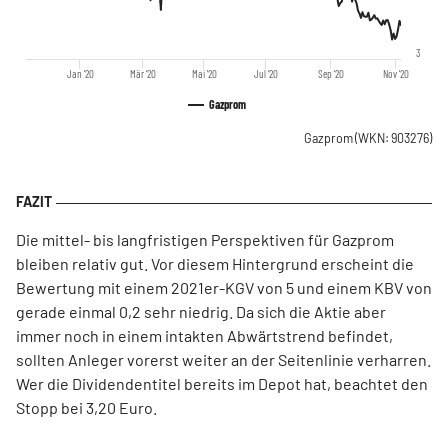
3
Jan '20
Mär '20
Mai '20
Jul '20
Sep '20
Nov '20
Gazprom
Gazprom
(WKN: 903276)
Die mittel- bis langfristigen Perspektiven für Gazprom
bleiben relativ gut. Vor diesem Hintergrund erscheint die
Bewertung mit einem 2021er-KGV von 5 und einem KBV von
gerade einmal 0,2 sehr niedrig. Da sich die Aktie aber
immer noch in einem intakten Abwärtstrend befindet,
sollten Anleger vorerst weiter an der Seitenlinie verharren.
Wer die Dividendentitel bereits im Depot hat, beachtet den
Stopp bei 3,20 Euro.