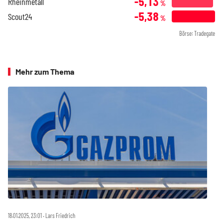
-5,13
Rheinmetall
%
-5,38
Scout24
%
Börse: Tradegate
Mehr zum Thema
18.01.2025, 23:01 ‧ Lars Friedrich