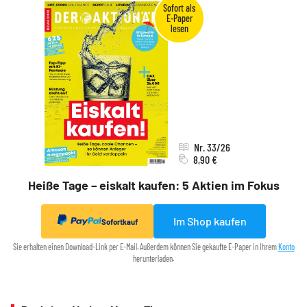
Nr. 33/26
8,90 €
Heiße Tage – eiskalt kaufen: 5 Aktien im Fokus
Im Shop kaufen
Sofortkauf
Sie erhalten einen Download-Link per E-Mail. Außerdem können Sie gekaufte E-Paper in Ihrem
Konto
herunterladen.