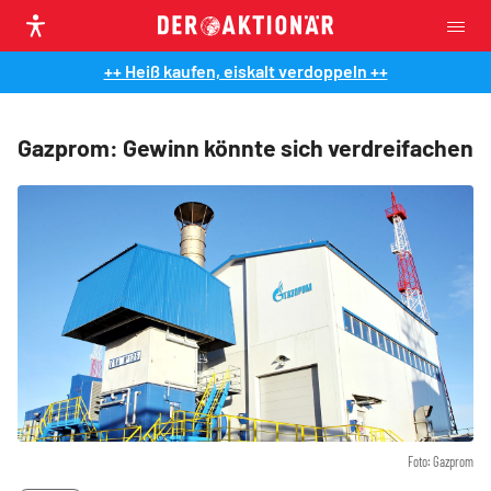
++ Heiß kaufen, eiskalt verdoppeln ++
Gazprom: Gewinn könnte sich verdreifachen
Foto: Gazprom