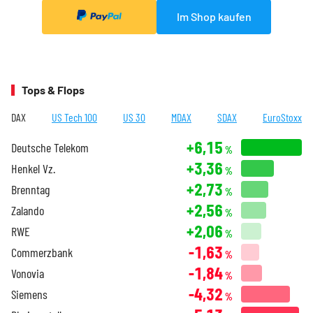
Im Shop kaufen
Tops & Flops
DAX
US Tech 100
US 30
MDAX
SDAX
EuroStoxx
+6,15
Deutsche Telekom
%
+3,36
Henkel Vz.
%
+2,73
Brenntag
%
+2,56
Zalando
%
+2,06
RWE
%
-1,63
Commerzbank
%
-1,84
Vonovia
%
-4,32
Siemens
%