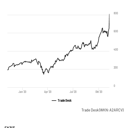
800
600
400
200
0
Jan '20
Apr '20
Jul '20
Okt '20
Trade Desk
Trade Desk
(WKN: A2ARCV)