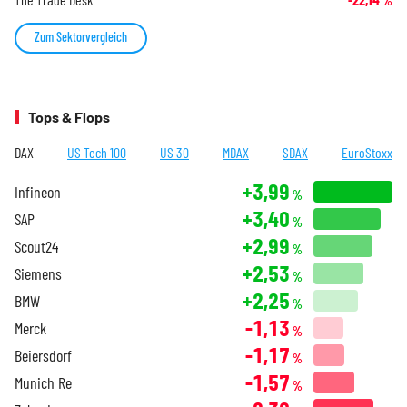
%
Zum Sektorvergleich
Tops & Flops
DAX
US Tech 100
US 30
MDAX
SDAX
EuroStoxx
+3,99
Infineon
%
+3,40
SAP
%
+2,99
Scout24
%
+2,53
Siemens
%
+2,25
BMW
%
-1,13
Merck
%
-1,17
Beiersdorf
%
-1,57
Munich Re
%