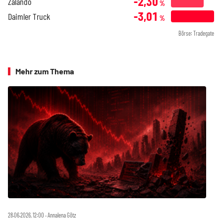
-2,30
Zalando
%
-3,01
Daimler Truck
%
Börse: Tradegate
Mehr zum Thema
28.06.2026, 12:00 ‧ Annalena Götz