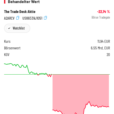
Behandelter Wert
The Trade Desk Aktie
-22,14
%
A2ARCV
US88339J1051
Börse:
Tradegate
Watchlist
Kurs
11,94
EUR
Börsenwert
6,55 Mrd. EUR
KGV
20