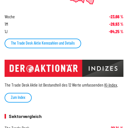
Woche
-23,66
%
1M
-28,93
%
1J
-84,25
%
The Trade Desk Aktie Kennzahlen und Details
The Trade Desk Aktie ist Bestandteil des 12 Werte umfassenden
KI-Index
.
Zum Index
Sektorvergleich
The Trade Desk
-22,14