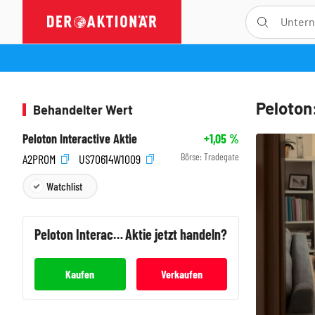
Peloton
Behandelter Wert
Peloton Interactive Aktie
+1,05
%
Börse:
Tradegate
A2PR0M
US70614W1009
Watchlist
Peloton Interactive
Aktie jetzt handeln?
Kaufen
Verkaufen