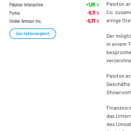
Peloton a
Peloton Interactive
+1,05
%
Co. zusam
Puma
-0,11
%
einige Ste
Under Armour Inc.
-5,77
%
Zum Sektorvergleich
Der möglic
in einem 
besproche
verzeichne
Peloton er
Geschäfte 
Showrooms
Finanzvor
das Unter
des Umsat