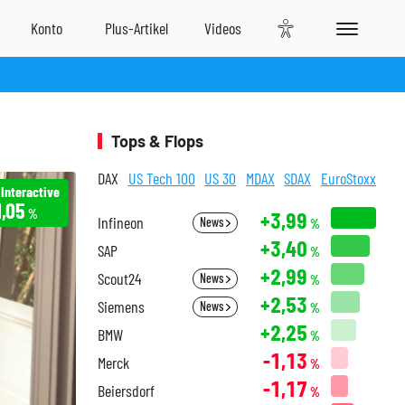
Tops & Flops
DAX
US Tech 100
US 30
MDAX
SDAX
EuroStoxx
 Interactive
1,05
%
+3,99
Infineon
News
%
+3,40
SAP
%
+2,99
Scout24
News
%
+2,53
Siemens
News
%
+2,25
BMW
%
-1,13
Merck
%
-1,17
Beiersdorf
%