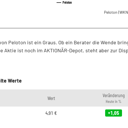
Peloton
Peloton
(WKN
von Peloton ist ein Graus. Ob ein Berater die Wende brin
Die Aktie ist noch im AKTIONÄR-Depot, steht aber zur Disp
lte Werte
Veränderung
Wert
Heute in %
4,91
€
+1,05