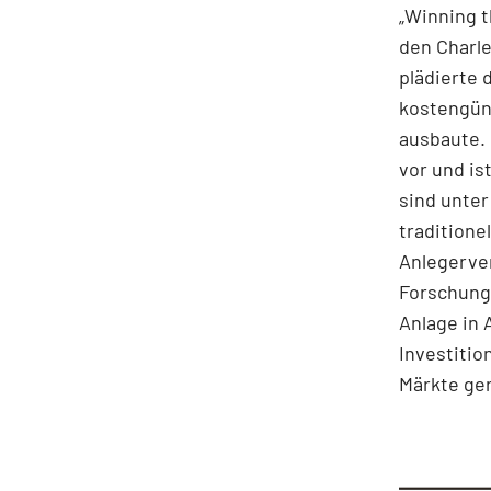
„Winning t
den Charle
plädierte 
kostengüns
ausbaute. 
vor und i
sind unter
traditione
Anlegerve
Forschungs
Anlage in 
Investitio
Märkte ge