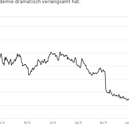
demie dramatisch verlangsamt hat.
r '21
Mai '21
Jul '21
Sep '21
Nov '21
Jan