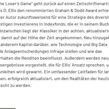
he Loser's Game“ geht zurück auf einen Zeitschriftenartik
s D. Ellis den renommierten Graham & Dodd Award erhiel
der Autor zukunftsweisend für eine Strategie des diversif
tigen Investierens in Indexfonds, die er in seinem Buch
Inzwischen liegt der Klassiker in der achten, aktualisier
st damit auf der Höhe der Zeit angekommen. Neu hinzu
 anderem Kapitel darüber, wie Technologie und Big Data
lle Anlageentscheidungen infrage stellen und wie das
rhalten die Renditen beeinflusst. Außerdem werden neu
ergebnisse vorgestellt, die für Ellis’ Ansatz sprechen, 
Anleihen wird gewarnt. Ein umfassender Leitfaden für lan
nen, erfolgreich aktualisiert, um den Realitäten der heut
recht zu werden.