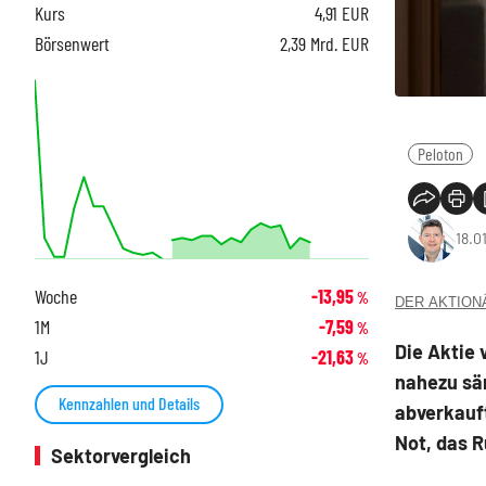
Kurs
4,91
EUR
Börsenwert
2,39 Mrd. EUR
Peloton
18.0
Woche
-13,95
%
DER AKTIONÄR
1M
-7,59
%
Die Aktie 
1J
-21,63
%
nahezu sä
Kennzahlen und Details
abverkauft
Not, das R
Sektorvergleich