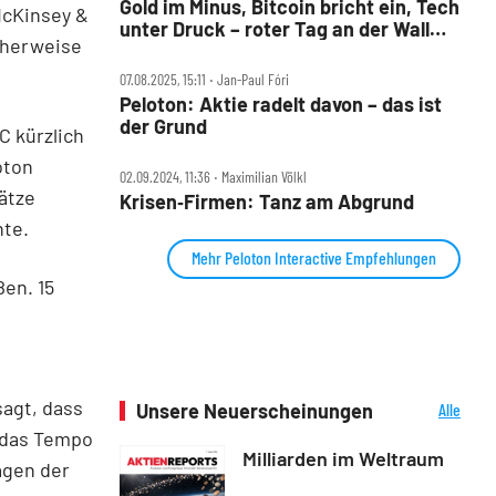
Gold im Minus, Bitcoin bricht ein, Tech
McKinsey &
unter Druck – roter Tag an der Wall
cherweise
Street
07.08.2025, 15:11 ‧ Jan-Paul Fóri
Peloton: Aktie radelt davon – das ist
der Grund
C kürzlich
oton
02.09.2024, 11:36 ‧ Maximilian Völkl
ätze
Krisen‑Firmen: Tanz am Abgrund
nte.
Mehr Peloton Interactive Empfehlungen
en. 15
agt, dass
Unsere Neuerscheinungen
Alle
Neuerscheinungen
 das Tempo
Milliarden im Weltraum
agen der