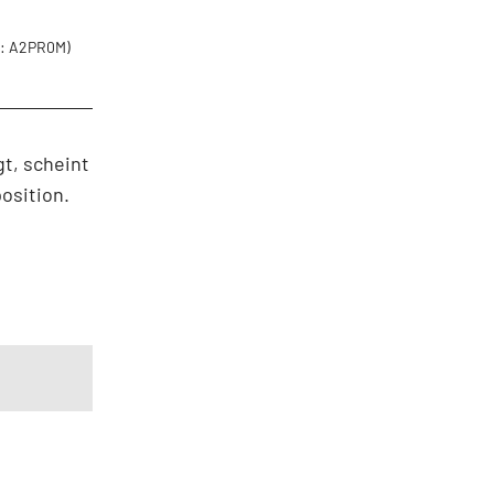
: A2PR0M)
gt, scheint
osition.