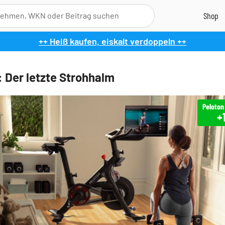
++ Heiß kaufen, eiskalt verdoppeln ++
: Der letzte Strohhalm
Peloton
+