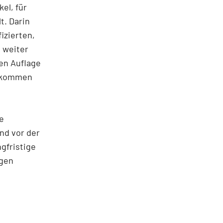
el, für
t. Darin
izierten,
 weiter
ten Auflage
gekommen
e
und vor der
gfristige
igen