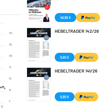
49,99 €
HEBELTRADER 142/26
150
125
100
9,90 €
75
HEBELTRADER 141/26
50
25
9,90 €
0
 '22