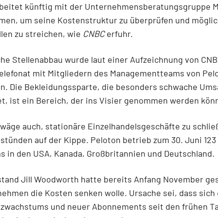
rbeitet künftig mit der Unternehmensberatungsgruppe 
men, um seine Kostenstruktur zu überprüfen und mögli
llen zu streichen, wie
CNBC
erfuhr.
he Stellenabbau wurde laut einer Aufzeichnung von CNB
Telefonat mit Mitgliedern des Managementteams von Pel
n. Die Bekleidungssparte, die besonders schwache Ums
t, ist ein Bereich, der ins Visier genommen werden kön
wäge auch, stationäre Einzelhandelsgeschäfte zu schließ
stünden auf der Kippe. Peloton betrieb zum 30. Juni 123
 in den USA, Kanada, Großbritannien und Deutschland.
stand Jill Woodworth hatte bereits Anfang November ges
nehmen die Kosten senken wolle. Ursache sei, dass sich
zwachstums und neuer Abonnements seit den frühen T