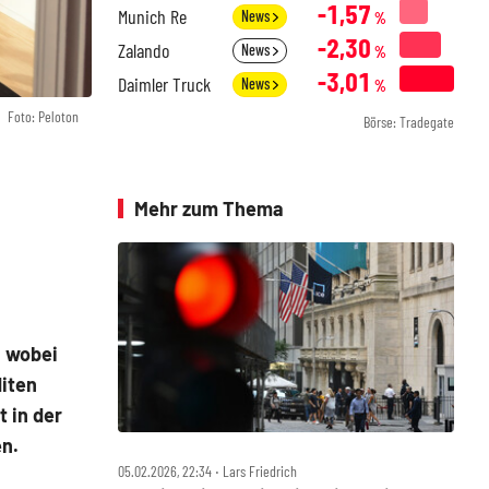
-1,57
Munich Re
News
%
-2,30
Zalando
News
%
-3,01
Daimler Truck
News
%
Foto: Peloton
Börse: Tradegate
Mehr zum Thema
, wobei
iten
t in der
en.
05.02.2026, 22:34 ‧ Lars Friedrich