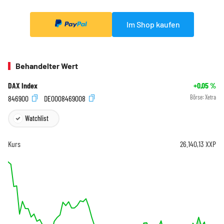
Im Shop kaufen
Behandelter Wert
DAX Index
+0,05
%
846900
DE0008469008
Börse:
Xetra
Watchlist
Kurs
26.140,13
XXP