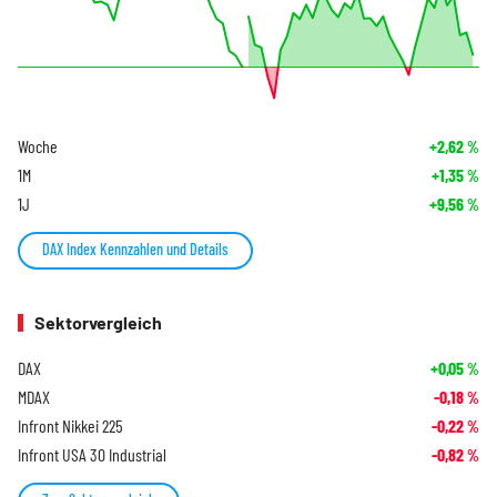
Woche
+2,62
%
1M
+1,35
%
1J
+9,56
%
DAX Index Kennzahlen und Details
Sektorvergleich
DAX
+0,05
%
MDAX
-0,18
%
Infront Nikkei 225
-0,22
%
Infront USA 30 Industrial
-0,82
%