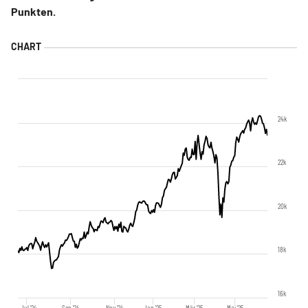
Punkten.
24k
22k
20k
18k
16k
Jul '24
Sep '24
Nov '24
Jan '25
Mär '25
Mai '25