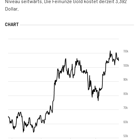
Niveau seitwärts. Die Feinunze Gold kostet derzeit 3.392
Dollar.
110k
100k
90k
80k
70k
60k
50k