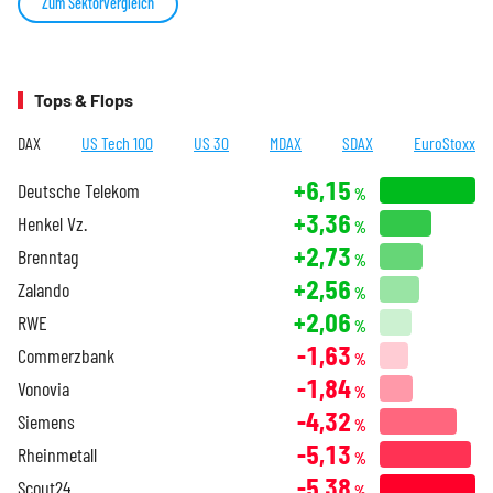
Zum Sektorvergleich
Tops & Flops
DAX
US Tech 100
US 30
MDAX
SDAX
EuroStoxx
+6,15
Deutsche Telekom
%
+3,36
Henkel Vz.
%
+2,73
Brenntag
%
+2,56
Zalando
%
+2,06
RWE
%
-1,63
Commerzbank
%
-1,84
Vonovia
%
-4,32
Siemens
%
-5,13
Rheinmetall
%
-5,38
Scout24
%