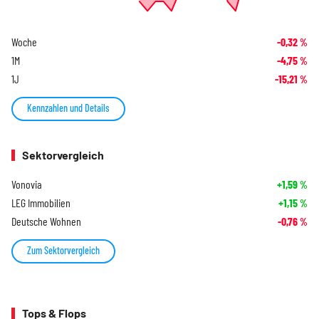
Woche
-0,32
%
1M
-4,75
%
1J
-15,21
%
Kennzahlen und Details
Sektorvergleich
Vonovia
+1,59
%
LEG Immobilien
+1,15
%
Deutsche Wohnen
-0,76
%
Zum Sektorvergleich
Tops & Flops