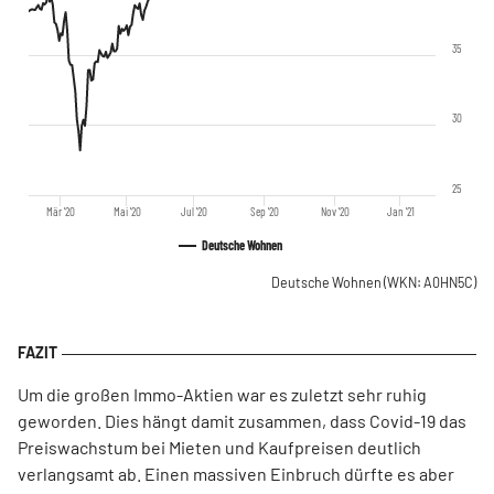
35
30
25
Mär '20
Mai '20
Jul '20
Sep '20
Nov '20
Jan '21
Deutsche Wohnen
Deutsche Wohnen
(WKN: A0HN5C)
Um die großen Immo-Aktien war es zuletzt sehr ruhig
geworden. Dies hängt damit zusammen, dass Covid-19 das
Preiswachstum bei Mieten und Kaufpreisen deutlich
verlangsamt ab. Einen massiven Einbruch dürfte es aber