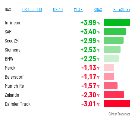
DAX
US Tech 100
US 30
MDAX
SDAX
EuroStoxx
+3,99
Infineon
%
+3,40
SAP
%
+2,99
Scout24
%
+2,53
Siemens
%
+2,25
BMW
%
-1,13
Merck
%
-1,17
Beiersdorf
%
-1,57
Munich Re
%
-2,30
Zalando
%
-3,01
Daimler Truck
%
Börse: Tradegate