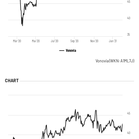
45
40
35
Mär '20
Mai '20
Jul '20
Sep '20
Nov '20
Jan '21
Vonovia
Vonovia
(WKN: A1ML7J)
45
40