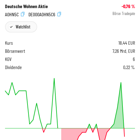
Deutsche Wohnen Aktie
-0,76
%
A0HN5C
DE000A0HN5C6
Börse:
Tradegate
Watchlist
Kurs
18,44
EUR
Börsenwert
7,26 Mrd. EUR
KGV
6
Dividende
0,22 %