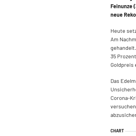
Feinunze (
neue Reko
Heute setz
Am Nachmit
gehandelt.
35 Prozent
Goldpreis 
Das Edelme
Unsicherhe
Corona-Kri
versuchen
abzusiche