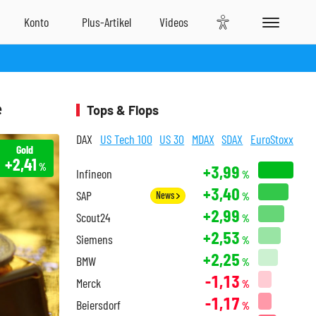
e
Tops & Flops
DAX
US Tech 100
US 30
MDAX
SDAX
EuroStoxx
Gold
+2,41
%
+3,99
Infineon
%
+3,40
SAP
News
%
+2,99
Scout24
%
+2,53
Siemens
%
+2,25
BMW
%
-1,13
Merck
%
-1,17
Beiersdorf
%