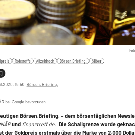
Fot
dpreis
Rohstoffe
Allzeithoch
Börsen.Briefing.
Silber
8.2020, 15:50
‧
Börsen. Briefing.
 bei Google bevorzugen
heutigen
Börsen.Briefing.
– dem börsentäglichen Newsle
ONÄR
und
finanztreff.de:
Die Schallgrenze wurde geknac
st der Goldpreis erstmals über die Marke von 2.000 Dolla