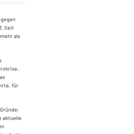
g gegen
3. Seit
 mehr als
s
rokrise,
das
rte, für
 Gründe:
 aktuelle
Am