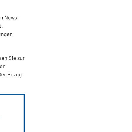
en News –
t.
ungen
zen Sie zur
ten
Der Bezug