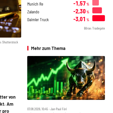
-1,57
Munich Re
%
-2,30
Zalando
%
-3,01
Daimler Truck
%
Börse: Tradegate
o: Shutterstock
Mehr zum Thema
tter von
kt. Am
07.08.2026, 10:45 ‧ Jan-Paul Fóri
r pro