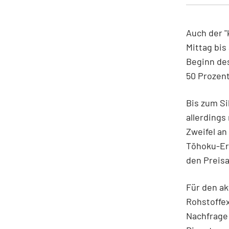
Auch der "
Mittag bis 
Beginn des
50 Prozent
Bis zum Si
allerdings
Zweifel an
Tōhoku-Erd
den Preisa
Für den ak
Rohstoffex
Nachfrage