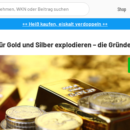
++ Heiß kaufen, eiskalt verdoppeln ++
ür Gold und Silber explodieren – die Gründ