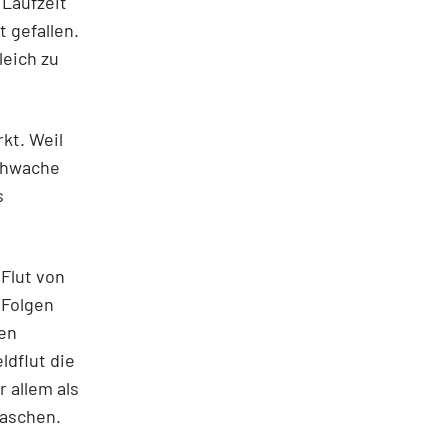
 Laufzeit
 gefallen.
leich zu
kt. Weil
schwache
s
Flut von
 Folgen
en
ldflut die
r allem als
raschen.