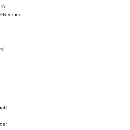
 im
d-Niveaus
rd
aft,
 der