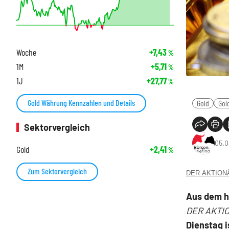
Woche
+7,43
%
1M
+5,71
%
1J
+27,77
%
Gold Währung Kennzahlen und Details
Gold
Gol
Sektorvergleich
05.0
Gold
+2,41
%
Zum Sektorvergleich
DER AKTIONÄR
Aus dem 
DER AKTI
Dienstag i