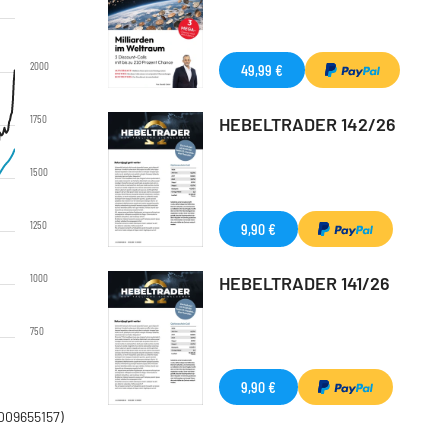
2000
49,99 €
1750
HEBELTRADER 142/26
1500
1250
9,90 €
1000
HEBELTRADER 141/26
750
9,90 €
009655157)