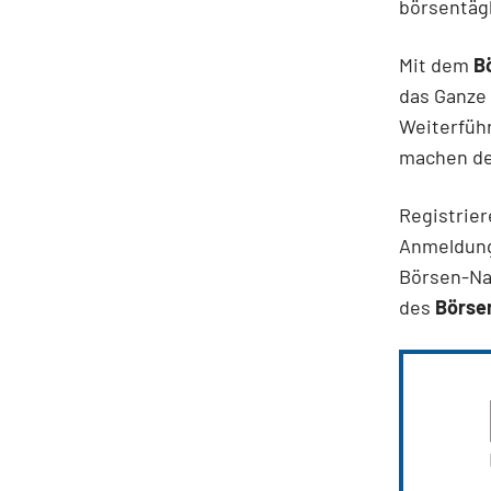
börsentäg
Mit dem
B
das Ganze 
Weiterfüh
machen den
Registrier
Anmeldung
Börsen-Na
des
Börsen