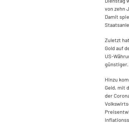
Dienstag w
von zehn J
Damit spie
Staatsanle
Zuletzt h
Gold auf d
US-Währun
günstiger.
Hinzu komm
Geld, mit 
der Coron
Volkswirts
Preisentwi
Inflations