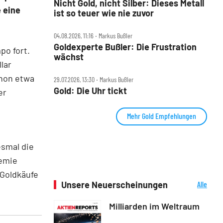
Nicht Gold, nicht Silber: Dieses Metall
 eine
ist so teuer wie nie zuvor
04.08.2026, 11:16 ‧ Markus Bußler
Goldexperte Bußler: Die Frustration
po fort.
wächst
lar
chon etwa
29.07.2026, 13:30 ‧ Markus Bußler
Gold: Die Uhr tickt
er
Mehr Gold Empfehlungen
esmal die
demie
Goldkäufe
Unsere Neuerscheinungen
Alle
Neuerscheinungen
Milliarden im Weltraum