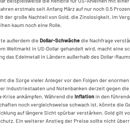
ar beispielsweise die Rendite für US-Anleihen mit einer
ahren erstmals seit Anfang März auf nur noch 0,5 Prozent
lt der große Nachteil von Gold, die Zinslosigkeit, im Verg
ihen kaum noch eine Rolle.
atte außerdem die
Dollar-Schwäche
die Nachfrage verstär
em Weltmarkt in US-Dollar gehandelt wird, macht eine 
g das Edelmetall in Ländern außerhalb des Dollar-Raum
t die Sorge vieler Anleger vor den Folgen der enormen 
der Industriestaaten und Notenbanken derzeit gegen die
a-Krise ankämpfen. Während die
Inflation
in den führend
chaften noch vergleichsweise schwach ist, könnte die Ge
cklung auf längere Sicht spürbar verstärken. Gold gilt vo
schutz. Ein weiterer Anstieg der Preise sollte nicht über