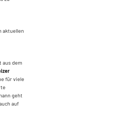
 aktuellen
t aus dem
izer
e für viele
rte
rmann geht
auch auf