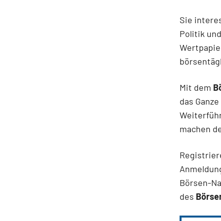
Sie intere
Politik un
Wertpapie
börsentäg
Mit dem
B
das Ganze 
Weiterfüh
machen den
Registrier
Anmeldung
Börsen-Na
des
Börsen