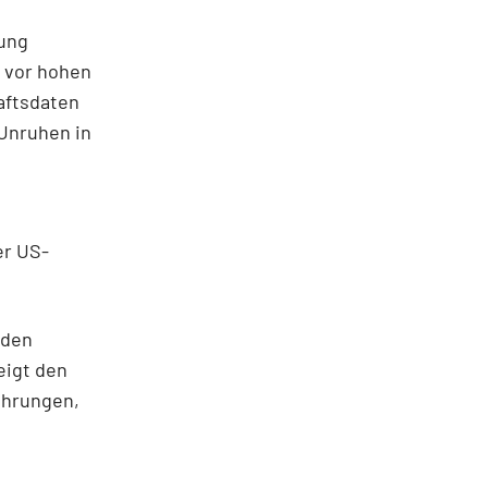
ung
 vor hohen
aftsdaten
 Unruhen in
er US-
 den
eigt den
ährungen,