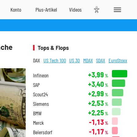
äche
Tops & Flops
DAX
US Tech 100
US 30
MDAX
SDAX
EuroStoxx
+3,99
Infineon
%
+3,40
SAP
%
+2,99
Scout24
%
+2,53
Siemens
%
+2,25
BMW
%
-1,13
Merck
%
-1,17
Beiersdorf
%