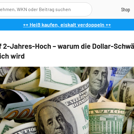
++ Heiß kaufen, eiskalt verdoppeln ++
f 2-Jahres-Hoch – warum die Dollar-Schw
ich wird