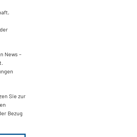
aft,
 der
en News –
t.
ungen
zen Sie zur
ten
Der Bezug