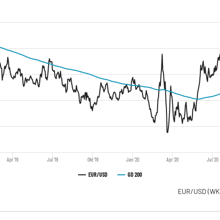
Apr '19
Jul '19
Okt '19
Jan '20
Apr '20
Jul '20
EUR/USD
GD 200
EUR/USD
(WK