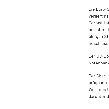
Die Euro-S
verliert 
Corona-In
belasten d
einigen St
Beschlüss
Der US-Dol
Notenban
Der Chart
prägnanten
Wert des 
darunter 