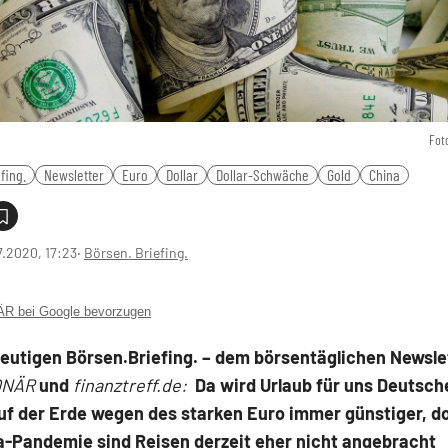
Fot
fing.
Newsletter
Euro
Dollar
Dollar-Schwäche
Gold
China
7.2020, 17:23
‧
Börsen. Briefing.
 bei Google bevorzugen
heutigen
Börsen.Briefing.
– dem börsentäglichen Newsle
ONÄR
und
finanztreff.de:
Da wird Urlaub für uns Deutsche
uf der Erde wegen des starken Euro immer günstiger, 
a-Pandemie sind Reisen derzeit eher nicht angebracht