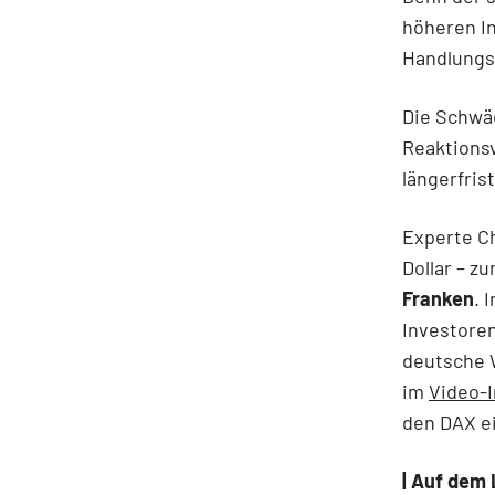
höheren I
Handlungs
Die Schwäc
Reaktionsv
längerfris
Experte C
Dollar – zu
Franken
. 
Investoren
deutsche W
im
Video-
den DAX e
| Auf dem 