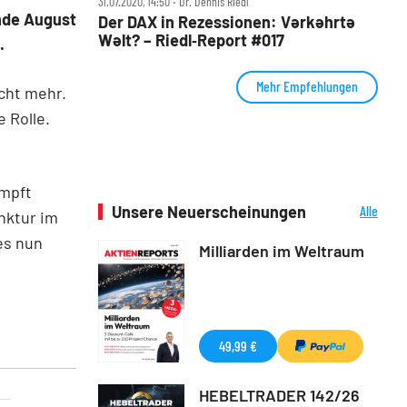
31.07.2020, 14:50 ‧ Dr. Dennis Riedl
nde August
Der DAX in Rezessionen: Vərkəhrtə
Wəlt? – Riedl‑Report #017
t.
Mehr Empfehlungen
cht mehr.
 Rolle.
ämpft
Unsere Neuerscheinungen
Alle
nktur im
Neuerscheinungen
es nun
Milliarden im Weltraum
49,99 €
HEBELTRADER 142/26