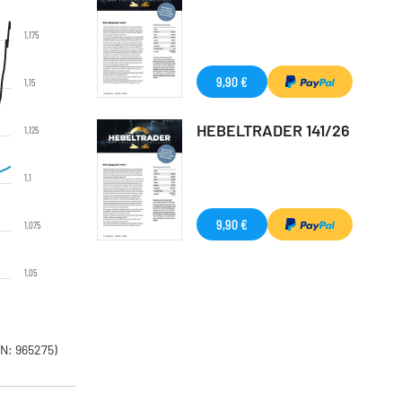
1,175
9,90 €
1,15
HEBELTRADER 141/26
1,125
1,1
9,90 €
1,075
1,05
N: 965275)