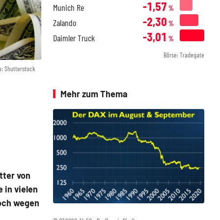
-1,57
Munich Re
%
-2,30
Zalando
%
-3,01
Daimler Truck
%
Börse: Tradegate
o: Shutterstock
Mehr zum Thema
tter von
 in vielen
doch wegen