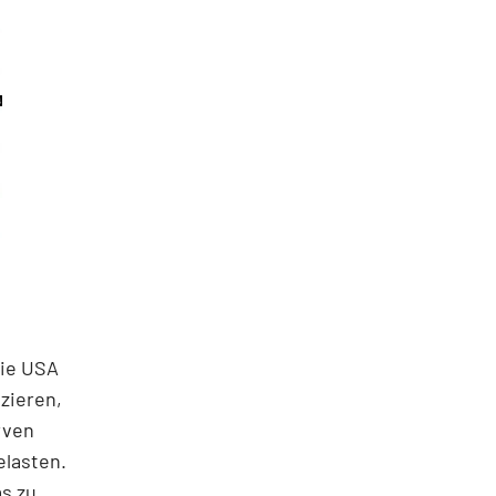
Die USA
zieren,
rven
elasten.
as zu