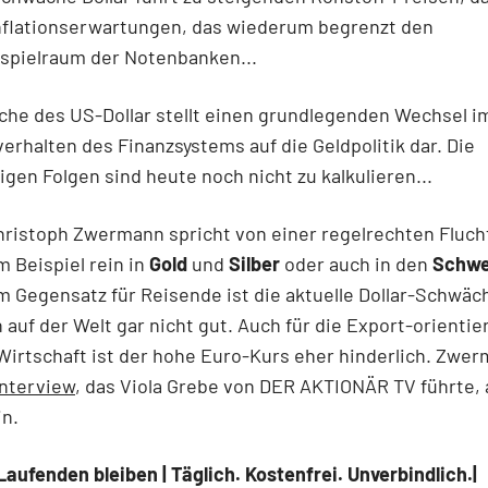
nflationserwartungen, das wiederum begrenzt den
spielraum der Notenbanken...
he des US-Dollar stellt einen grundlegenden Wechsel im
erhalten des Finanzsystems auf die Geldpolitik dar. Die
tigen Folgen sind heute noch nicht zu kalkulieren...
hristoph Zwermann spricht von einer regelrechten Fluch
m Beispiel rein in
Gold
und
Silber
oder auch in den
Schwe
Im Gegensatz für Reisende ist die aktuelle Dollar-Schwäch
 auf der Welt gar nicht gut. Auch für die Export-orientie
irtschaft ist der hohe Euro-Kurs eher hinderlich. Zwe
Interview
, das Viola Grebe von DER AKTIONÄR TV führte, 
in.
Laufenden bleiben | Täglich. Kostenfrei. Unverbindlich.|