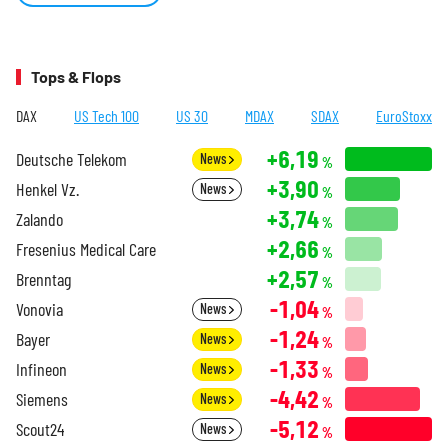
Tops & Flops
DAX
US Tech 100
US 30
MDAX
SDAX
EuroStoxx
+6,19
Deutsche Telekom
News
%
+3,90
Henkel Vz.
News
%
+3,74
Zalando
%
+2,66
Fresenius Medical Care
%
+2,57
Brenntag
%
-1,04
Vonovia
News
%
-1,24
Bayer
News
%
-1,33
Infineon
News
%
-4,42
Siemens
News
%
-5,12
Scout24
News
%