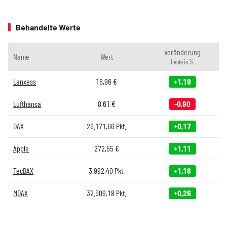
Behandelte Werte
Veränderung
Name
Wert
Heute in %
Lanxess
16,96
€
+1,19
Lufthansa
8,61
€
-0,90
DAX
26.171,66
Pkt.
+0,17
Apple
272,55
€
+1,11
TecDAX
3.992,40
Pkt.
+1,16
MDAX
32.509,18
Pkt.
+0,26