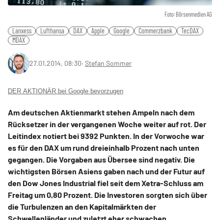
Foto: Börsenmedien AG
Lanxess
Lufthansa
DAX
Apple
Google
Commerzbank
TecDAX
MDAX
27.01.2014, 08:30
‧
Stefan Sommer
DER AKTIONÄR bei Google bevorzugen
Am deutschen Aktienmarkt stehen Ampeln nach dem
Rücksetzer in der vergangenen Woche weiter auf rot. Der
Leitindex notiert bei 9392 Punkten. In der Vorwoche war
es für den DAX um rund dreieinhalb Prozent nach unten
gegangen. Die Vorgaben aus Übersee sind negativ. Die
wichtigsten Börsen Asiens gaben nach und der Futur auf
den Dow Jones Industrial fiel seit dem Xetra-Schluss am
Freitag um 0,80 Prozent. Die Investoren sorgten sich über
die Turbulenzen an den Kapitalmärkten der
Schwellenländer und zuletzt eher schwachen