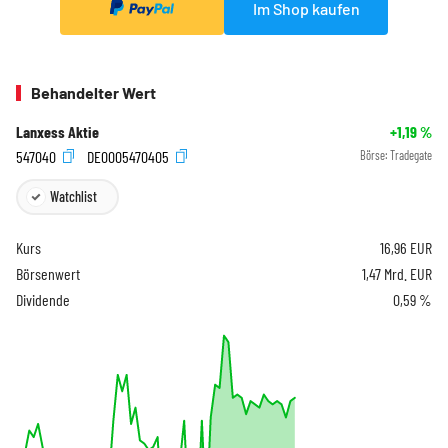
Im Shop kaufen
Behandelter Wert
Lanxess Aktie
+1,19
%
547040
DE0005470405
Börse:
Tradegate
Watchlist
Kurs
16,96
EUR
Börsenwert
1,47 Mrd. EUR
Dividende
0,59 %