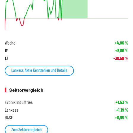
Woche
+4,86
%
1M
+8,06
%
1J
-30,58
%
Lanxess Aktie Kennzahlen und Details
Sektorvergleich
Evonik Industries
+1,53
%
Lanxess
+1,19
%
BASF
+0,95
%
Zum Sektorvergleich