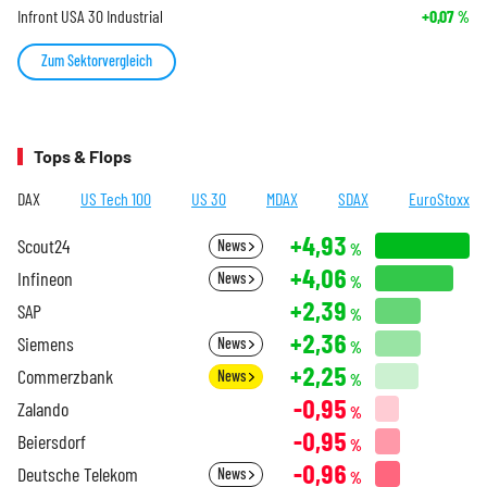
Infront USA 30 Industrial
+0,07
%
Zum Sektorvergleich
Tops & Flops
DAX
US Tech 100
US 30
MDAX
SDAX
EuroStoxx
+4,93
Scout24
News
%
+4,06
Infineon
News
%
+2,39
SAP
%
+2,36
Siemens
News
%
+2,25
Commerzbank
News
%
-0,95
Zalando
%
-0,95
Beiersdorf
%
-0,96
Deutsche Telekom
News
%