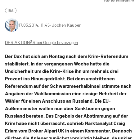
Foto: Börsenmedien AG
DAX
17.03.2014, 11:45
‧
Jochen Kauper
DER AKTIONÄR bei Google bevorzugen
Der Dax hat sich am Montag nach dem Krim-Referendum
stabilisiert. In der vergangenen Woche hatte die
Unsicherheit um die Krim-Krise ihn um mehr als drei
Prozent ins Minus gedrückt. Bei dem umstrittenen
Referendum auf der Schwarzmeerhalbinsel stimmte nach
Angaben der Wahlkommission eine riesige Mehrheit der
Wähler für einen Anschluss an Russland. Die EU-
Außenminister wollen nun über Sanktionen gegen
Russland beraten. Das Ergebnis der Abstimmung auf der
Krim habe nicht überrascht, schrieb Marktanalyst Craig
Erlam vom Broker Alpari UK in einem Kommentar. Dennoch
dürften die Anleger zunächst vorsichtig bleiben, da unklar