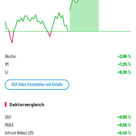
Woche
+2,06
%
1M
+1,25
%
1J
+9,26
%
DAX Index Kennzahlen und Details
Sektorvergleich
DAX
+0,89
%
MDAX
+0,56
%
Infront Nikkei 225
+0,45
%