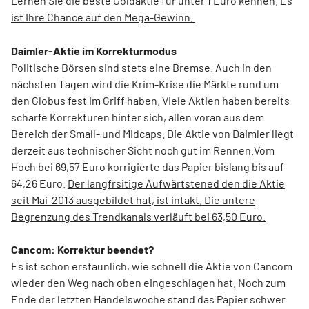
Lernen Sie die beste Goldaktie für unter 1 Euro kennen. Es
ist Ihre Chance auf den Mega-Gewinn.
Daimler-Aktie im Korrekturmodus
Politische Börsen sind stets eine Bremse. Auch in den
nächsten Tagen wird die Krim-Krise die Märkte rund um
den Globus fest im Griff haben. Viele Aktien haben bereits
scharfe Korrekturen hinter sich, allen voran aus dem
Bereich der Small- und Midcaps. Die Aktie von Daimler liegt
derzeit aus technischer Sicht noch gut im Rennen.Vom
Hoch bei 69,57 Euro korrigierte das Papier bislang bis auf
64,26 Euro.
Der langfrsitige Aufwärtstened den die Aktie
seit Mai 2013 ausgebildet hat, ist intakt. Die untere
Begrenzung des Trendkanals verläuft bei 63,50 Euro.
Cancom: Korrektur beendet?
Es ist schon erstaunlich, wie schnell die Aktie von Cancom
wieder den Weg nach oben eingeschlagen hat. Noch zum
Ende der letzten Handelswoche stand das Papier schwer