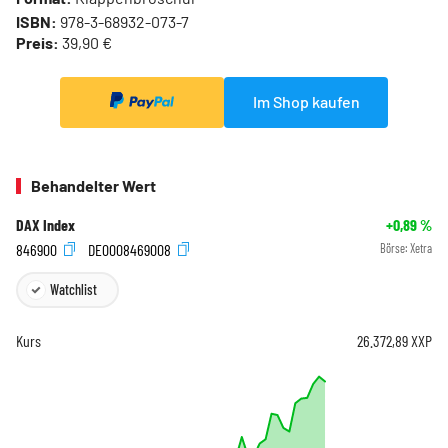
ISBN:
978-3-68932-073-7
Preis:
39,90 €
Im Shop kaufen
Behandelter Wert
DAX Index
+0,89
%
846900
DE0008469008
Börse:
Xetra
Watchlist
Kurs
26.372,89
XXP