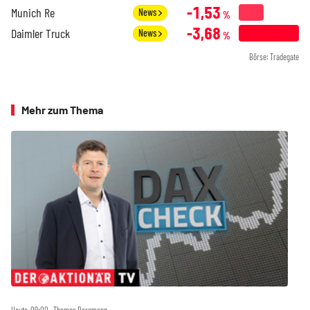
-1,53
Munich Re
News
%
-3,68
Daimler Truck
News
%
Börse: Tradegate
Mehr zum Thema