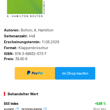
Autoren:
Bolton, A. Hamilton
Seitenanzahl:
448
Erscheinungstermin:
11.06.2026
Format:
Klappenbroschur
ISBN:
978-3-68932-073-7
Preis:
39,90 €
Im Shop kaufen
Behandelter Wert
DAX Index
+0,69
%
846900
DE0008469008
Börse:
Xetra