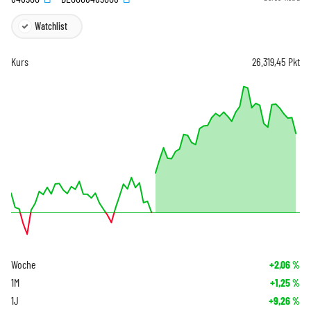
Watchlist
Kurs
26.319,45
Pkt
Woche
+2,06
%
1M
+1,25
%
1J
+9,26
%