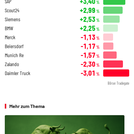
+3,40
SAP
%
+2,99
Scout24
%
+2,53
Siemens
%
+2,25
BMW
%
-1,13
Merck
%
-1,17
Beiersdorf
%
-1,57
Munich Re
%
-2,30
Zalando
%
-3,01
Daimler Truck
%
Börse: Tradegate
Mehr zum Thema