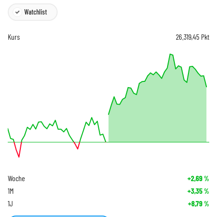
Watchlist
Kurs
26.319,45
Pkt
Woche
+2,69
%
1M
+3,35
%
1J
+8,79
%