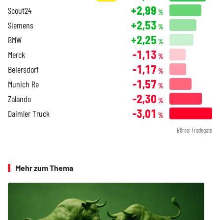
+2,99
Scout24
%
+2,53
Siemens
%
+2,25
BMW
%
-1,13
Merck
%
-1,17
Beiersdorf
%
-1,57
Munich Re
%
-2,30
Zalando
%
-3,01
Daimler Truck
%
Börse: Tradegate
Mehr zum Thema