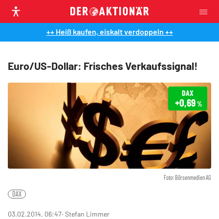
++ Heiß kaufen, eiskalt verdoppeln ++
Euro/US-Dollar: Frisches Verkaufssignal!
DAX
+0,69
%
Foto: Börsenmedien AG
DAX
03.02.2014, 06:47
‧ Stefan Limmer