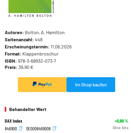
Autoren:
Bolton, A. Hamilton
Seitenanzahl:
448
Erscheinungstermin:
11.06.2026
Format:
Klappenbroschur
ISBN:
978-3-68932-073-7
Preis:
39,90 €
Im Shop kaufen
Behandelter Wert
DAX Index
+0,69
%
846900
DE0008469008
Börse:
Xetra