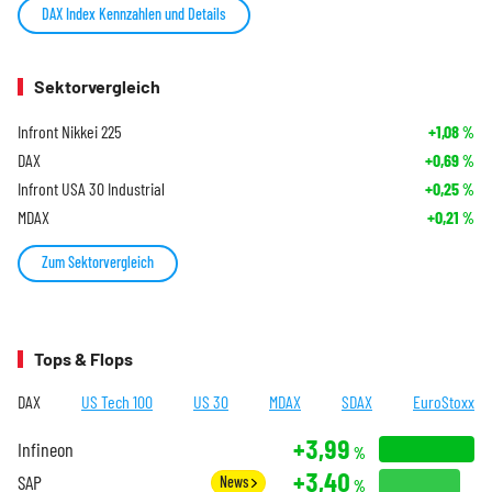
DAX Index Kennzahlen und Details
Sektorvergleich
Infront Nikkei 225
+1,08
%
DAX
+0,69
%
Infront USA 30 Industrial
+0,25
%
MDAX
+0,21
%
Zum Sektorvergleich
Tops & Flops
DAX
US Tech 100
US 30
MDAX
SDAX
EuroStoxx
+3,99
Infineon
%
+3,40
SAP
News
%