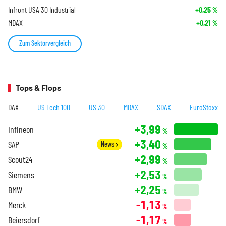
Infront USA 30 Industrial
+0,25
%
MDAX
+0,21
%
Zum Sektorvergleich
Tops & Flops
DAX
US Tech 100
US 30
MDAX
SDAX
EuroStoxx
+3,99
Infineon
%
+3,40
SAP
News
%
+2,99
Scout24
%
+2,53
Siemens
%
+2,25
BMW
%
-1,13
Merck
%
-1,17
Beiersdorf
%