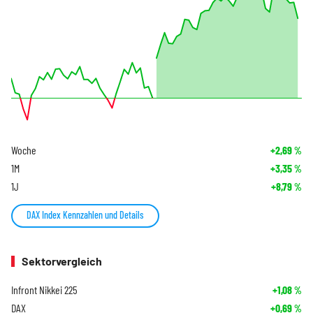
Woche
+2,69
%
1M
+3,35
%
1J
+8,79
%
DAX Index Kennzahlen und Details
Sektorvergleich
Infront Nikkei 225
+1,08
%
DAX
+0,69
%