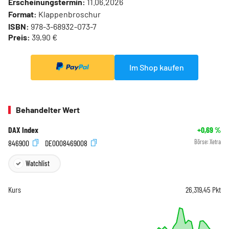
Erscheinungstermin:
11.06.2026
Format:
Klappenbroschur
ISBN:
978-3-68932-073-7
Preis:
39,90 €
Im Shop kaufen
Behandelter Wert
DAX Index
+0,69
%
846900
DE0008469008
Börse:
Xetra
Watchlist
Kurs
26.319,45
Pkt