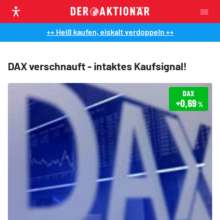
++ Heiß kaufen, eiskalt verdoppeln ++
DAX verschnauft - intaktes Kaufsignal!
DAX
+0,69
%