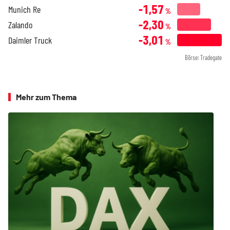
-1,57
Munich Re
%
-2,30
Zalando
%
-3,01
Daimler Truck
%
Börse: Tradegate
Mehr zum Thema