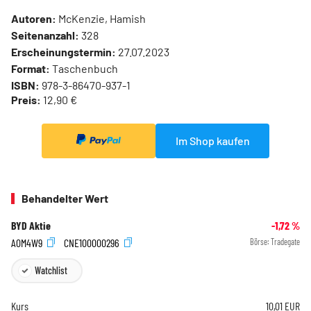
Autoren:
McKenzie, Hamish
Seitenanzahl:
328
Erscheinungstermin:
27.07.2023
Format:
Taschenbuch
ISBN:
978-3-86470-937-1
Preis:
12,90 €
Im Shop kaufen
Behandelter Wert
BYD Aktie
-1,72
%
A0M4W9
CNE100000296
Börse:
Tradegate
Watchlist
Kurs
10,01
EUR