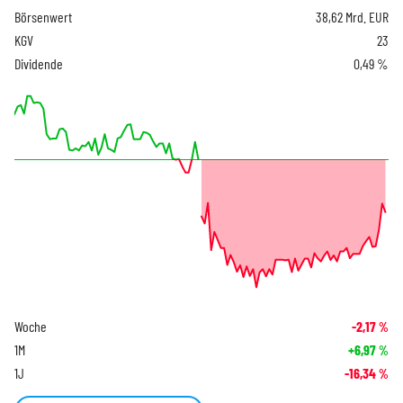
Börsenwert
38,62 Mrd. EUR
KGV
23
Dividende
0,49 %
Woche
-2,17
%
1M
+6,97
%
1J
-16,34
%