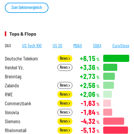
Zum Sektorvergleich
Tops & Flops
DAX
US Tech 100
US 30
MDAX
SDAX
EuroStoxx
+6,15
Deutsche Telekom
News
%
+3,36
Henkel Vz.
News
%
+2,73
Brenntag
%
+2,56
Zalando
News
%
+2,06
RWE
News
%
-1,63
Commerzbank
News
%
-1,84
Vonovia
News
%
-4,32
Siemens
News
%
-5,13
Rheinmetall
News
%