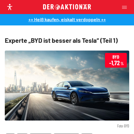
++ Heiß kaufen, eiskalt verdoppeln ++
Experte „BYD ist besser als Tesla“ (Teil 1)
BYD
-1,72
%
Foto: BYD