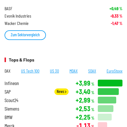
BASF
+0,49
%
Evonik Industries
-0,33
%
Wacker Chemie
-1,47
%
Zum Sektorvergleich
Tops & Flops
DAX
US Tech 100
US 30
MDAX
SDAX
EuroStoxx
+3,99
Infineon
%
+3,40
SAP
News
%
+2,99
Scout24
%
+2,53
Siemens
%
+2,25
BMW
%
-1,13
Merck
%