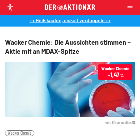
++ Heiß kaufen, eiskalt verdoppeln ++
Wacker Chemie: Die Aussichten stimmen –
Aktie mit an MDAX-Spitze
Wacker Chemie
-1,47
%
Foto: Börsenmedien AG
Wacker Chemie