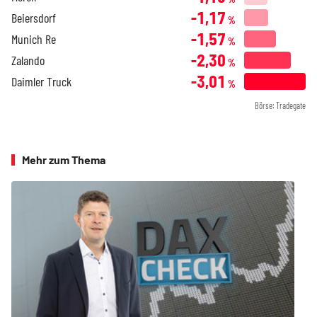
-1,17
Beiersdorf
%
-1,57
Munich Re
%
-2,30
Zalando
%
-3,01
Daimler Truck
%
Börse: Tradegate
Mehr zum Thema