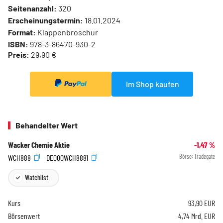
Seitenanzahl:
320
Erscheinungstermin:
18.01.2024
Format:
Klappenbroschur
ISBN:
978-3-86470-930-2
Preis:
29,90 €
Im Shop kaufen
Behandelter Wert
Wacker Chemie Aktie
-1,47
%
WCH888
DE000WCH8881
Börse:
Tradegate
Watchlist
Kurs
93,90
EUR
Börsenwert
4,74 Mrd. EUR