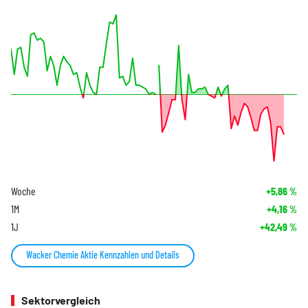
Woche
+5,86
%
1M
+4,16
%
1J
+42,49
%
Wacker Chemie Aktie Kennzahlen und Details
Sektorvergleich