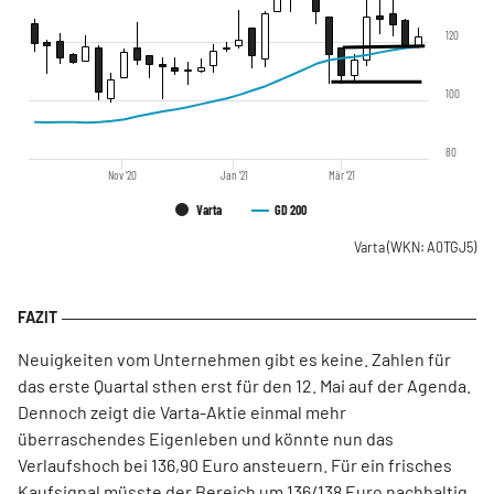
120
100
80
Nov '20
Jan '21
Mär '21
Varta
GD 200
Varta
(WKN: A0TGJ5)
Neuigkeiten vom Unternehmen gibt es keine. Zahlen für
das erste Quartal sthen erst für den 12. Mai auf der Agenda.
Dennoch zeigt die Varta-Aktie einmal mehr
überraschendes Eigenleben und könnte nun das
Verlaufshoch bei 136,90 Euro ansteuern. Für ein frisches
Kaufsignal müsste der Bereich um 136/138 Euro nachhaltig