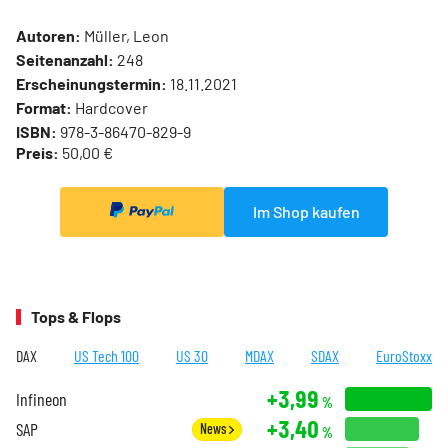
Autoren:
Müller, Leon
Seitenanzahl:
248
Erscheinungstermin:
18.11.2021
Format:
Hardcover
ISBN:
978-3-86470-829-9
Preis:
50,00 €
Im Shop kaufen
Tops & Flops
DAX
US Tech 100
US 30
MDAX
SDAX
EuroStoxx
+3,99
Infineon
%
+3,40
SAP
News
%