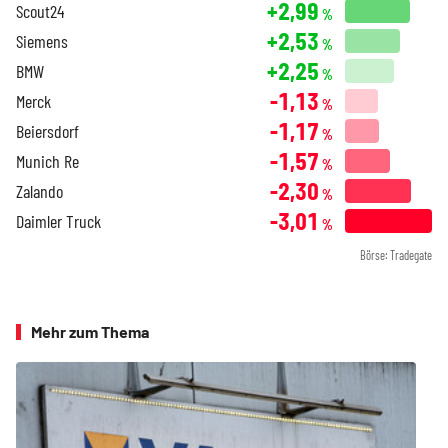
+2,99
Scout24
%
+2,53
Siemens
%
+2,25
BMW
%
-1,13
Merck
%
-1,17
Beiersdorf
%
-1,57
Munich Re
%
-2,30
Zalando
%
-3,01
Daimler Truck
%
Börse: Tradegate
Mehr zum Thema