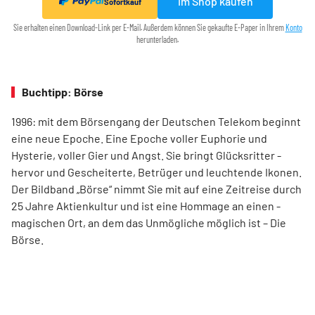
Im Shop kaufen
Sofortkauf
Sie erhalten einen Download-Link per E-Mail. Außerdem können Sie gekaufte E-Paper in Ihrem
Konto
herunterladen.
Buchtipp: Börse
1996: mit dem ­Börsen­­gang der Deutschen Telekom ­beginnt
eine neue ­Epoche. Eine Epoche voller ­Euphorie und
Hysterie, ­voller Gier und Angst. Sie bringt Glücksritter ­
hervor und ­Gescheiterte, ­Betrüger und leuchtende Ikonen.
Der Bildband ­„Börse“ nimmt Sie mit auf eine Zeit­reise durch
25 Jahre Aktienkultur und ist eine Hommage an ­einen ­
magischen Ort, an dem das Unmögliche ­möglich ist – Die
Börse.