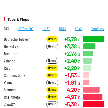
Tops & Flops
DAX
US Tech 100
US 30
MDAX
SDAX
EuroStoxx
+5,79
Deutsche Telekom
News
%
+3,38
Henkel Vz.
News
%
+2,73
Brenntag
%
+2,40
Zalando
News
%
+2,20
RWE
News
%
-1,53
Commerzbank
News
%
-1,61
Vonovia
News
%
-4,20
Siemens
News
%
-4,97
Rheinmetall
News
%
-5,38
Scout24
News
%