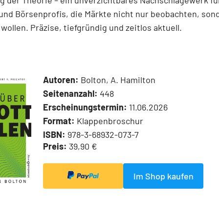
 der Theorie – ein unverzichtbares Nachschlagewerk für
und Börsenprofis, die Märkte nicht nur beobachten, son
wollen. Präzise, tiefgründig und zeitlos aktuell.
Autoren:
Bolton, A. Hamilton
Seitenanzahl:
448
Erscheinungstermin:
11.06.2026
Format:
Klappenbroschur
ISBN:
978-3-68932-073-7
Preis:
39,90 €
Im Shop kaufen