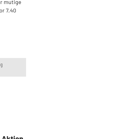
ür mutige
or 7,40
ng
5 Aktien