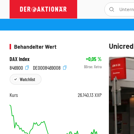
Unicredi
Behandelter Wert
DAX Index
+0,05
%
Börse:
Xetra
846900
DE0008469008
Watchlist
Kurs
26.140,13
XXP