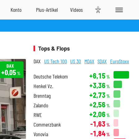
Tops & Flops
DAX
US Tech 100
US 30
MDAX
SDAX
EuroStoxx
DAX
+0,05
%
+6,15
Deutsche Telekom
%
+3,36
Henkel Vz.
%
+2,73
Brenntag
%
+2,56
Zalando
%
+2,06
RWE
%
-1,63
Commerzbank
%
-1,84
Vonovia
%