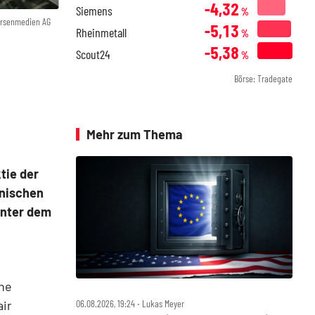
-4,32
Siemens
%
örsenmedien AG
-5,13
Rheinmetall
%
-5,38
Scout24
%
Börse: Tradegate
Mehr zum Thema
tie der
enischen
unter dem
che
06.08.2026, 19:24 ‧ Lukas Meyer
air