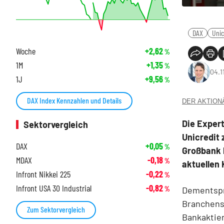
DAX
Unic
Woche
+2,62
%
1M
+1,35
%
04.1
1J
+9,56
%
DAX Index Kennzahlen und Details
DER AKTIONÄR
Die Expert
Sektorvergleich
Unicredit 
DAX
+0,05
%
Großbank l
MDAX
-0,18
%
aktuellen 
Infront Nikkei 225
-0,22
%
Infront USA 30 Industrial
-0,82
Dementspre
%
Branchenst
Zum Sektorvergleich
Bankaktien