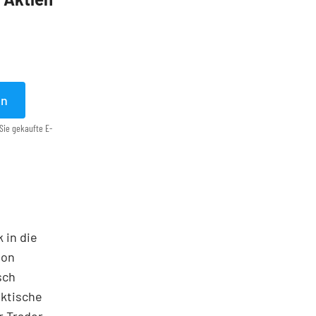
en
Sie gekaufte E-
 in die
ton
sch
aktische