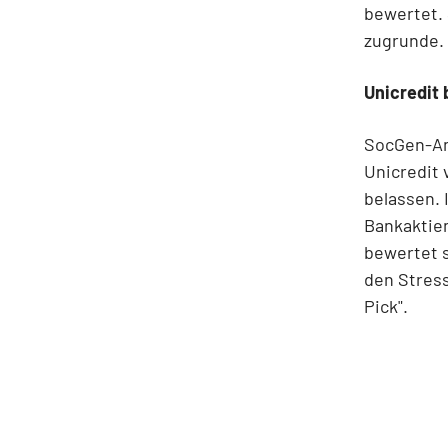
bewertet. 
zugrunde. 
Unicredit 
SocGen-Ana
Unicredit 
belassen. 
Bankaktien
bewertet s
den Stress
Pick".