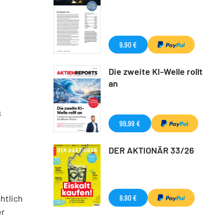
9,90 €
Die zweite KI-Welle rollt
an
G
99,99 €
DER AKTIONÄR 33/26
htlich
8,90 €
er