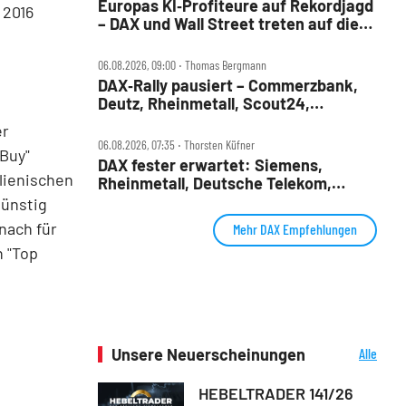
Europas KI‑Profiteure auf Rekordjagd
 2016
– DAX und Wall Street treten auf die
Bremse
06.08.2026, 09:00 ‧ Thomas Bergmann
DAX‑Rally pausiert – Commerzbank,
Deutz, Rheinmetall, Scout24,
Siemens, SUSS, United Internet im
er
Check
06.08.2026, 07:35 ‧ Thorsten Küfner
"Buy"
DAX fester erwartet: Siemens,
alienischen
Rheinmetall, Deutsche Telekom,
Merck und Commerzbank im Fokus
günstig
nach für
Mehr DAX Empfehlungen
n "Top
Unsere Neuerscheinungen
Alle
Neuerscheinungen
HEBELTRADER 141/26