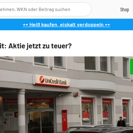
++ Heiß kaufen, eiskalt verdoppeln ++
t: Aktie jetzt zu teuer?