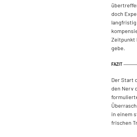
übertreffe
doch Exper
langfrist
kompensier
Zeitpunkt
gebe.
Der Start 
den Nerv d
formuliert
Überraschu
in einem s
frischen Tr