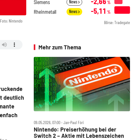
-2,66
Siemens
News
%
-5,11
Rheinmetall
News
%
Foto: Nintendo
Börse: Tradegate
Mehr zum Thema
druckende
t deutlich
inante
nenfach
09.05.2026, 07:00 ‧ Jan-Paul Fóri
Nintendo: Preiserhöhung bei der
Switch 2 – Aktie mit Lebenszeichen