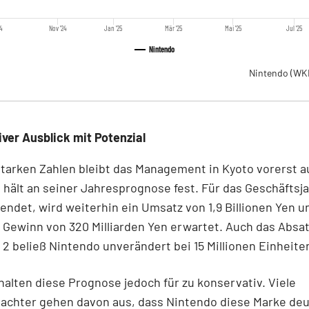
24
Nov '24
Jan '25
Mär '25
Mai '25
Jul '25
Nintendo
Nintendo
(WK
ver Ausblick mit Potenzial
starken Zahlen bleibt das Management in Kyoto vorerst 
hält an seiner Jahresprognose fest. Für das Geschäftsja
endet, wird weiterhin ein Umsatz von 1,9 Billionen Yen u
 Gewinn von 320 Milliarden Yen erwartet. Auch das Absatz
 2 beließ Nintendo unverändert bei 15 Millionen Einheite
halten diese Prognose jedoch für zu konservativ. Viele
achter gehen davon aus, dass Nintendo diese Marke deu