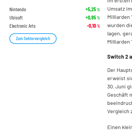
Im ersten 
Umsatz im 
Nintendo
+5,25
%
Milliarden
Ubisoft
+0,95
%
wurden die
Electronic Arts
-0,10
%
lagen, ger
Zum Sektorvergleich
Milliarden
Switch 2 
Der Hauptg
erweist si
30. Juni g
Geschäft 
beeindruck
Vergleich
Einen kle