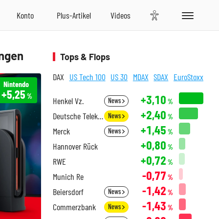
ungen
Tops & Flops
DAX
US Tech 100
US 30
MDAX
SDAX
EuroStoxx
Nintendo
+5,25
%
+3,10
Henkel Vz.
News
%
+2,40
Deutsche Telekom
News
%
+1,45
Merck
News
%
+0,80
Hannover Rück
%
+0,72
RWE
%
-0,77
Munich Re
%
-1,42
Beiersdorf
News
%
-1,43
Commerzbank
News
%