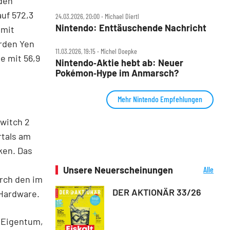
 den
uf 572,3
24.03.2026, 20:00 ‧ Michael Diertl
Nintendo: Enttäuschende Nachricht
amit
arden Yen
11.03.2026, 19:15 ‧ Michel Doepke
e mit 56,9
Nintendo‑Aktie hebt ab: Neuer
Pokémon‑Hype im Anmarsch?
Mehr Nintendo Empfehlungen
Switch 2
rtals am
ken. Das
Unsere Neuerscheinungen
Alle
urch den im
Neuerscheinungen
DER AKTIONÄR 33/26
Hardware.
 Eigentum,