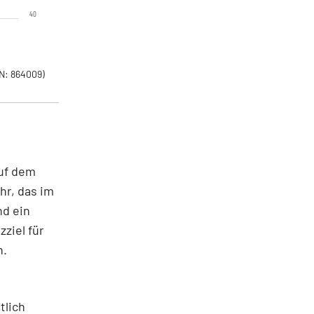
40
N: 864009)
auf dem
hr, das im
nd ein
ziel für
n.
tlich