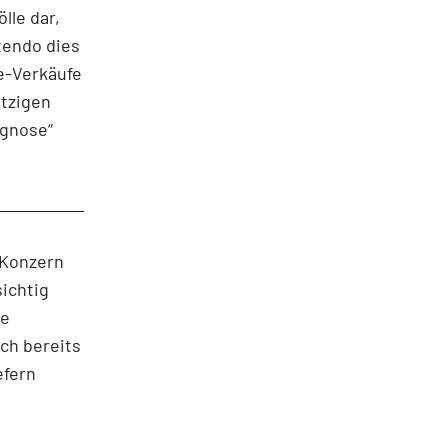
lle dar,
tendo dies
e-Verkäufe
etzigen
ognose“
 Konzern
ichtig
ve
ch bereits
efern