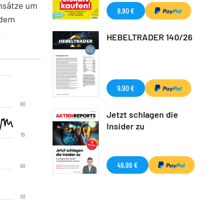
msätze um
8,90 €
 dem
.
HEBELTRADER 140/26
9,90 €
80
Jetzt schlagen die
Insider zu
70
49,99 €
60
50