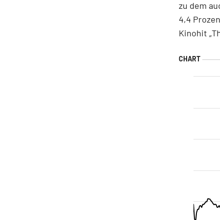
zu dem au
4,4 Proze
Kinohit „T