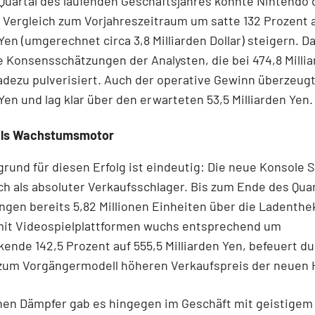
Quartal des laufenden Geschäftsjahres konnte Nintendo
Vergleich zum Vorjahreszeitraum um satte 132 Prozent a
 Yen (umgerechnet circa 3,8 Milliarden Dollar) steigern. D
 Konsensschätzungen der Analysten, die bei 474,8 Milli
adezu pulverisiert. Auch der operative Gewinn überzeugt
 Yen und lag klar über den erwarteten 53,5 Milliarden Yen.
als Wachstumsmotor
rund für diesen Erfolg ist eindeutig: Die neue Konsole 
ch als absoluter Verkaufsschlager. Bis zum Ende des Qua
ingen bereits 5,82 Millionen Einheiten über die Ladenthe
mit Videospielplattformen wuchs entsprechend um
ende 142,5 Prozent auf 555,5 Milliarden Yen, befeuert d
 zum Vorgängermodell höheren Verkaufspreis der neuen 
inen Dämpfer gab es hingegen im Geschäft mit geistigem