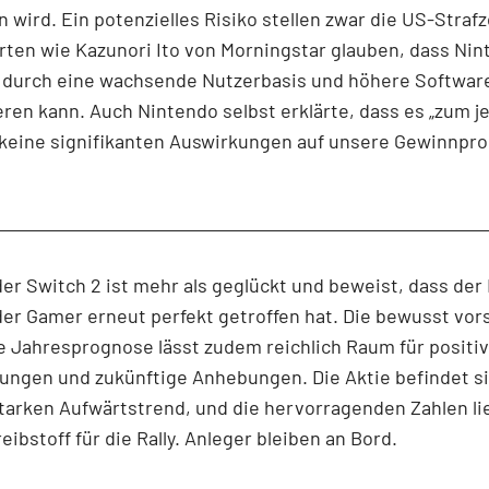
n wird. Ein potenzielles Risiko stellen zwar die US-Strafzö
ten wie Kazunori Ito von Morningstar glauben, dass Nin
ig durch eine wachsende Nutzerbasis und höhere Softwar
en kann. Auch Nintendo selbst erklärte, dass es „zum j
 keine signifikanten Auswirkungen auf unsere Gewinnpr
der Switch 2 ist mehr als geglückt und beweist, dass der
er Gamer erneut perfekt getroffen hat. Die bewusst vors
e Jahresprognose lässt zudem reichlich Raum für positi
ngen und zukünftige Anhebungen. Die Aktie befindet si
tarken Aufwärtstrend, und die hervorragenden Zahlen li
eibstoff für die Rally. Anleger bleiben an Bord.