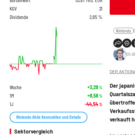
KGV
21
Dividende
2,85 %
Nintendo
01.0
DER AKTIONÄR
Der japan
Woche
+3,29
%
Quartalsza
1M
+8,58
%
übertroffe
1J
-44,54
%
Verkaufsst
Nintendo Aktie Kennzahlen und Details
verkauft h
Sektorvergleich