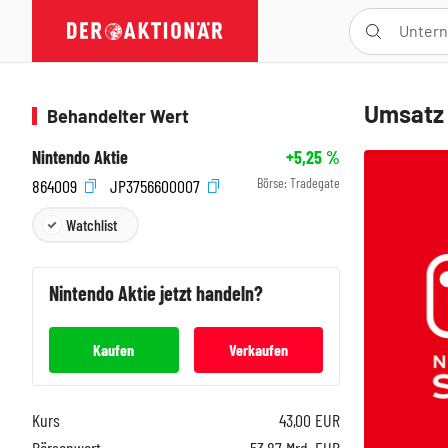
Umsatz 
Behandelter Wert
Nintendo Aktie
+5,25
%
Börse:
Tradegate
864009
JP3756600007
Watchlist
Nintendo
Aktie jetzt handeln?
Kaufen
Verkaufen
Kurs
43,00
EUR
Börsenwert
53,87 Mrd. EUR