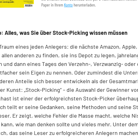
Paper in Ihrem
Konto
herunterladen.
: Alles, was Sie über Stock-Picking wissen müssen
 Traum eines jeden Anlegers: die nächste Amazon, Apple,
 allen anderen zu finden, sie ins Depot zu legen, jahrelan
n und dann eines Tages den Verzehn-, Verzwanzig- oder 
tfacher sein Eigen zu nennen. Oder zumindest die Unt
 deren Anteile sich besser entwickeln als der Gesamtmar
r Kunst: „Stock-Picking“ – die Auswahl der Gewinner v
nghast ist einer der erfolgreichsten Stock-Picker überhaup
h teilt er seine Gedanken, seine Methoden und seine S
ser. Er zeigt, welche Fehler die Masse macht, welche N
kann, wie man denken sollte und vieles mehr. Unter dem
ch, das seine Leser zu erfolgreicheren Anlegern machen