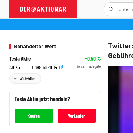
Twitter
Behandelter Wert
Gebühr
Tesla Aktie
+0,50
%
Börse:
Tradegate
A1CX3T
US88160R1014
Watchlist
Tesla
Aktie jetzt handeln?
Kaufen
Verkaufen