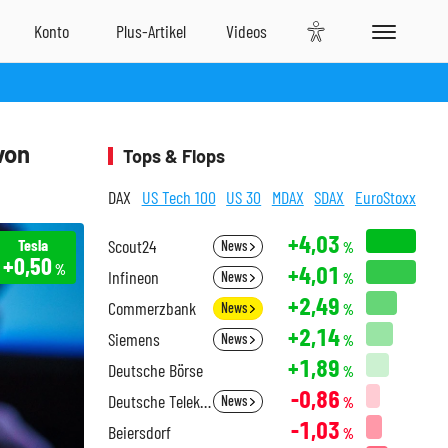
von
Tops & Flops
DAX
US Tech 100
US 30
MDAX
SDAX
EuroStoxx
+4,03
Tesla
Scout24
News
%
+0,50
+4,01
%
Infineon
News
%
+2,49
Commerzbank
News
%
+2,14
Siemens
News
%
+1,89
Deutsche Börse
%
-0,86
Deutsche Telekom
News
%
-1,03
Beiersdorf
%