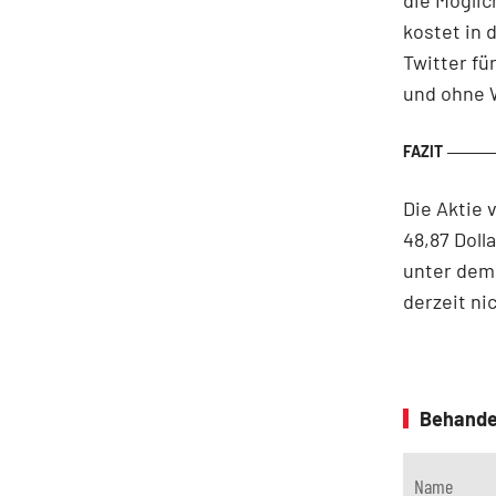
kostet in 
Twitter fü
und ohne 
Die Aktie 
48,87 Doll
unter dem 
derzeit ni
Behande
Name