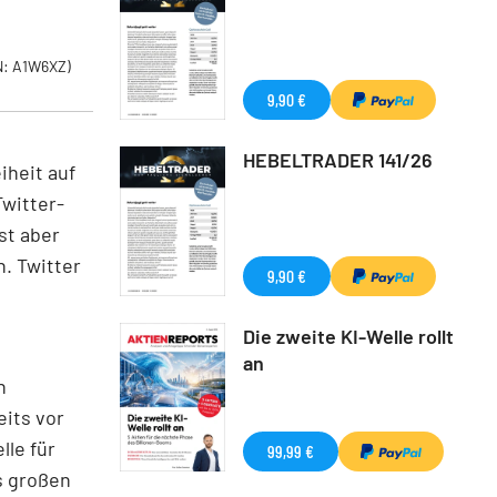
: A1W6XZ)
9,90 €
HEBELTRADER 141/26
iheit auf
Twitter-
st aber
. Twitter
9,90 €
Die zweite KI-Welle rollt
an
n
its vor
le für
99,99 €
es großen