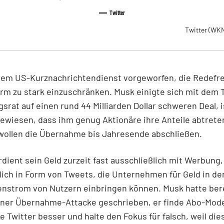
Twitter
Twitter
(WKN
dem US-Kurznachrichtendienst vorgeworfen, die Redefre
orm zu stark einzuschränken. Musk einigte sich mit dem 
srat auf einen rund 44 Milliarden Dollar schweren Deal, i
ewiesen, dass ihm genug Aktionäre ihre Anteile abtreten
wollen die Übernahme bis Jahresende abschließen.
rdient sein Geld zurzeit fast ausschließlich mit Werbung,
ich in Form von Tweets, die Unternehmen für Geld in de
enstrom von Nutzern einbringen können. Musk hatte bere
iner Übernahme-Attacke geschrieben, er finde Abo-Model
e Twitter besser und halte den Fokus für falsch, weil di