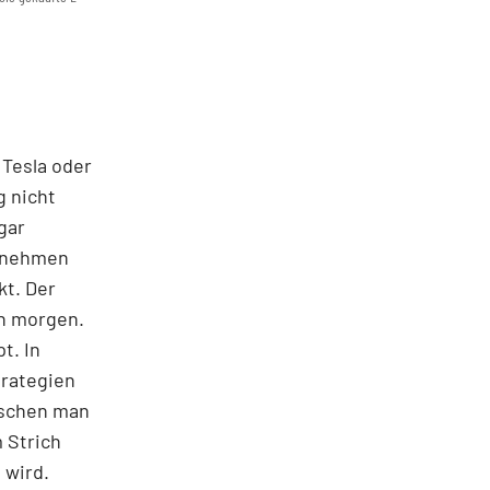
 Tesla oder
g nicht
gar
ernehmen
kt. Der
on morgen.
t. In
trategien
ischen man
 Strich
 wird.