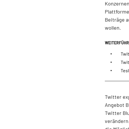
Konzernen
Plattform
Beiträge a
wollen.
Twit
Twit
Tesl
Twitter ex
Angebot Bl
Twitter Bl
verändern.
die Möglic