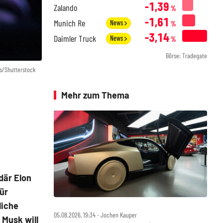
-1,39
Zalando
%
-1,61
Munich Re
News
%
-3,14
Daimler Truck
News
%
Börse: Tradegate
s/Shutterstock
Mehr zum Thema
där Elon
ür
liche
05.08.2026, 19:34 ‧ Jochen Kauper
 Musk will