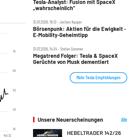
Tesla‑Analyst: Fusion mit SpaceX
„wahrscheinlich“
31.07.2026, 19:13 ‧ Jochen Kauper
Börsenpunk: Aktien für die Ewigkeit ‑
E‑Mobility‑Geheimtipp
31.07.2026, 14:34 ‧ Stefan Sommer
70
Megatrend Folger: Tesla & SpaceX
Gerüchte von Musk dementiert
60
Mehr Tesla Empfehlungen
50
40
Unsere Neuerscheinungen
Alle
Neuerscheinungen
30
HEBELTRADER 142/26
Mai '22