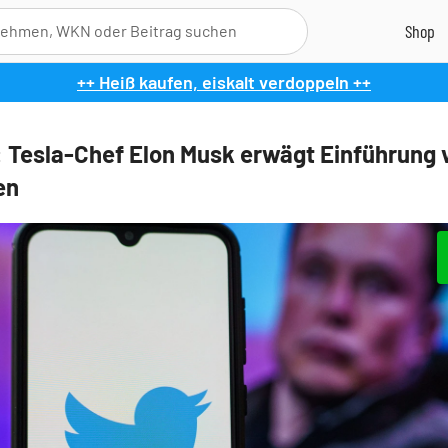
++ Heiß kaufen, eiskalt verdoppeln ++
: Tesla-Chef Elon Musk erwägt Einführung 
en