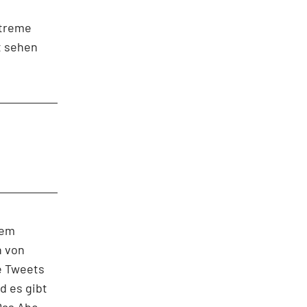
xtreme
t sehen
nem
n von
e Tweets
d es gibt
Das Abo