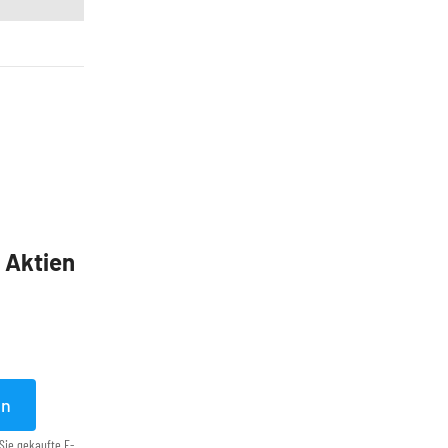
5 Aktien
en
Sie gekaufte E-