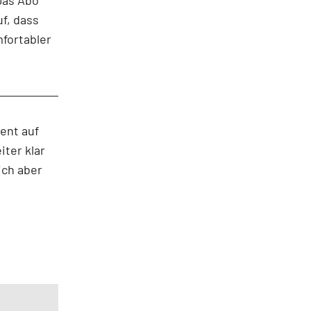
f, dass
fortabler
ent auf
iter klar
ich aber