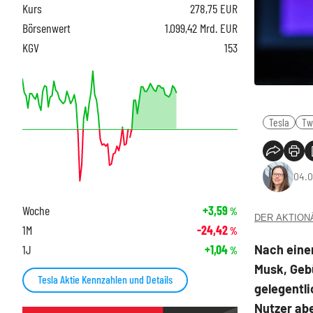
Kurs
278,75
EUR
Börsenwert
1.099,42 Mrd. EUR
KGV
153
Tesla
Tw
04.0
Woche
+3,59
%
DER AKTIONÄR
1M
-24,42
%
Nach eine
1J
+1,04
%
Musk, Gebü
Tesla Aktie Kennzahlen und Details
gelegentli
Nutzer abe