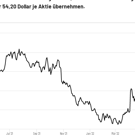
r 54,20 Dollar je Aktie übernehmen.
Jul '21
Sep '21
Nov '21
Jan '22
Mär '22