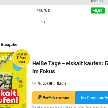
Heute in %
278,75
€
+0,50
-
€
e Ausgabe
Heiße Tage – eiskalt kaufen: 
im Fokus
Nr. 33/26
8,90 €
Im Shop kauf
Sofortkauf
Sie erhalten einen Download-Link per E-Mail. Außerdem können 