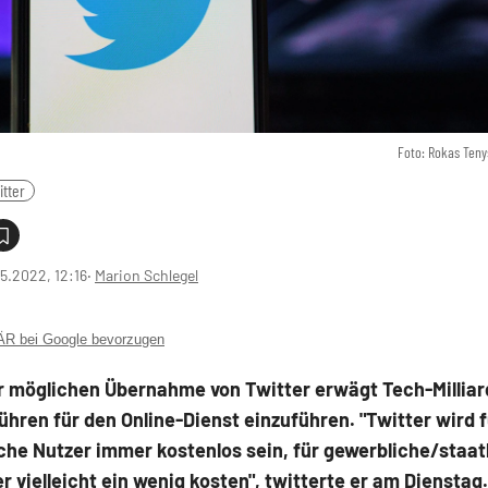
Foto: Rokas Teny
itter
5.2022, 12:16
‧
Marion Schlegel
 bei Google bevorzugen
r möglichen Übernahme von Twitter erwägt Tech-Milliar
hren für den Online-Dienst einzuführen. "Twitter wird f
che Nutzer immer kostenlos sein, für gewerbliche/staat
r vielleicht ein wenig kosten", twitterte er am Dienstag.