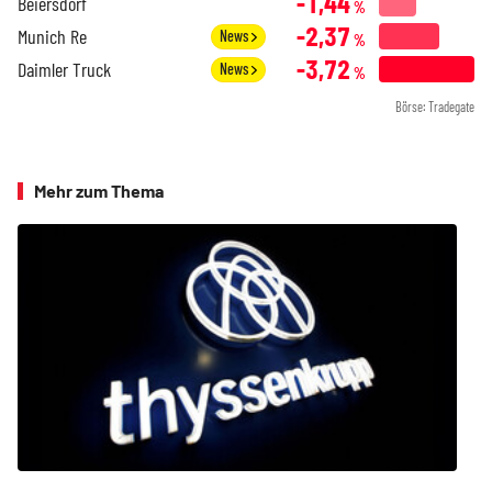
-1,44
Beiersdorf
%
-2,37
Munich Re
News
%
-3,72
Daimler Truck
News
%
Börse: Tradegate
Mehr zum Thema