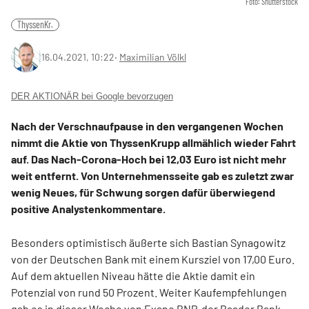
Foto: Shutterstock
ThyssenKr.
16.04.2021, 10:22
‧
Maximilian Völkl
DER AKTIONÄR bei Google bevorzugen
Nach der Verschnaufpause in den vergangenen Wochen
nimmt die Aktie von ThyssenKrupp allmählich wieder Fahrt
auf. Das Nach-Corona-Hoch bei 12,03 Euro ist nicht mehr
weit entfernt. Von Unternehmensseite gab es zuletzt zwar
wenig Neues, für Schwung sorgen dafür überwiegend
positive Analystenkommentare.
Besonders optimistisch äußerte sich Bastian Synagowitz
von der Deutschen Bank mit einem Kursziel von 17,00 Euro.
Auf dem aktuellen Niveau hätte die Aktie damit ein
Potenzial von rund 50 Prozent. Weiter Kaufempfehlungen
gab es in dieser Woche von Exane BNP, der Baader Bank