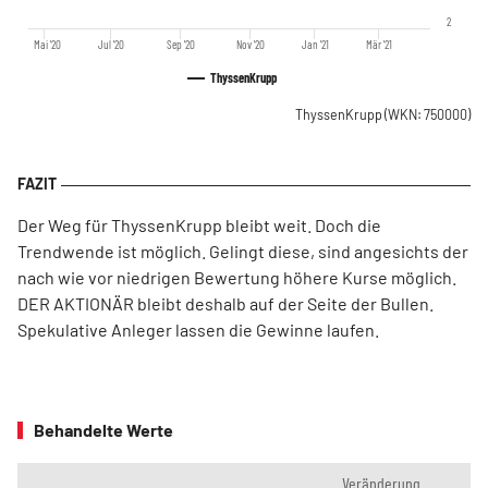
2
Mai '20
Jul '20
Sep '20
Nov '20
Jan '21
Mär '21
ThyssenKrupp
ThyssenKrupp
(WKN: 750000)
Der Weg für ThyssenKrupp bleibt weit. Doch die
Trendwende ist möglich. Gelingt diese, sind angesichts der
nach wie vor niedrigen Bewertung höhere Kurse möglich.
DER AKTIONÄR bleibt deshalb auf der Seite der Bullen.
Spekulative Anleger lassen die Gewinne laufen.
Behandelte Werte
Veränderung