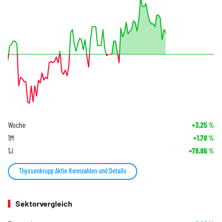
Woche
+3,25
%
1M
+1,78
%
1J
+78,86
%
Thyssenkrupp Aktie Kennzahlen und Details
Sektorvergleich