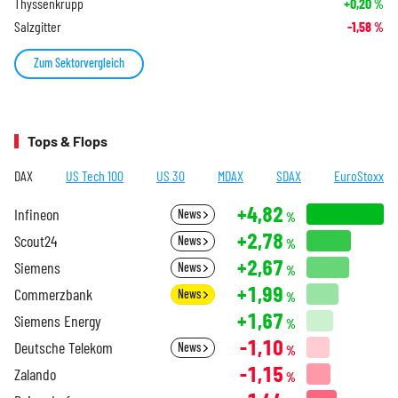
Thyssenkrupp
+0,20
%
Salzgitter
-1,58
%
Zum Sektorvergleich
Tops & Flops
DAX
US Tech 100
US 30
MDAX
SDAX
EuroStoxx
+4,82
Infineon
News
%
+2,78
Scout24
News
%
+2,67
Siemens
News
%
+1,99
Commerzbank
News
%
+1,67
Siemens Energy
%
-1,10
Deutsche Telekom
News
%
-1,15
Zalando
%