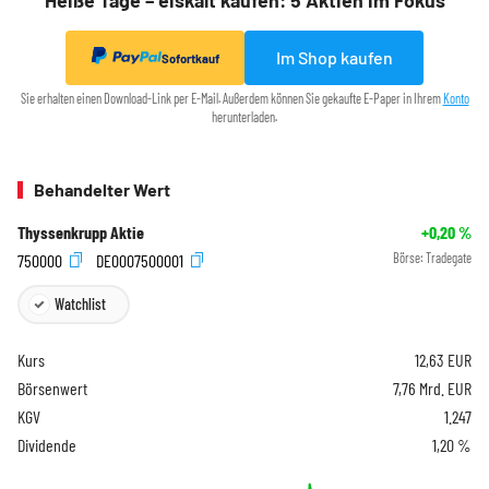
Heiße Tage – eiskalt kaufen: 5 Aktien im Fokus
Im Shop kaufen
Sofortkauf
Sie erhalten einen Download-Link per E-Mail. Außerdem können Sie gekaufte E-Paper in Ihrem
Konto
herunterladen.
Behandelter Wert
Thyssenkrupp Aktie
+0,20
%
750000
DE0007500001
Börse:
Tradegate
Watchlist
Kurs
12,63
EUR
Börsenwert
7,76 Mrd. EUR
KGV
1.247
Dividende
1,20 %