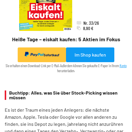
Nr. 33/26
8,90 €
Heiße Tage – eiskalt kaufen: 5 Aktien im Fokus
Im Shop kaufen
Sofortkauf
Sie erhalten einen Download-Link per E-Mail. Außerdem können Sie gekaufte E-Paper in Ihrem
Konto
herunterladen.
Buchtipp: Alles, was Sie über Stock-Picking wissen
müssen
Es ist der Traum eines jeden Anlegers: die nächste
Amazon, Apple, Tesla oder Google vor allen anderen zu
finden, sie ins Depot zu legen, jahrelang nicht anzurühren
und dann eines Tages den Verzehn-, Verzwanzig- oder gar