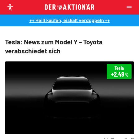
++ Heiß kaufen, eiskalt verdoppeln ++
Tesla: News zum Model Y – Toyota
verabschiedet sich
Tesla
+2,49
%