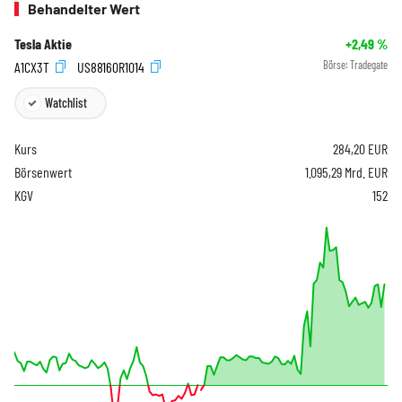
Behandelter Wert
Tesla Aktie
+2,49
%
A1CX3T
US88160R1014
Börse:
Tradegate
Watchlist
Kurs
284,20
EUR
Börsenwert
1.095,29 Mrd. EUR
KGV
152