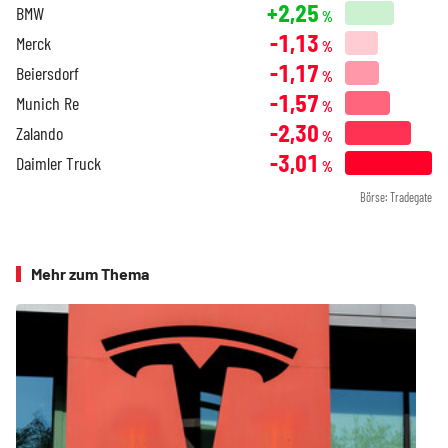
+2,25
BMW
%
-1,13
Merck
%
-1,17
Beiersdorf
%
-1,57
Munich Re
%
-2,30
Zalando
%
-3,01
Daimler Truck
%
Börse: Tradegate
Mehr zum Thema