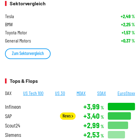
Sektorvergleich
Tesla
+2,49
%
BMW
+2,25
%
Toyota Motor
+1,57
%
General Motors
+0,37
%
Zum Sektorvergleich
Tops & Flops
DAX
US Tech 100
US 30
MDAX
SDAX
EuroStoxx
+3,99
Infineon
%
+3,40
SAP
News
%
+2,99
Scout24
%
+2,53
Siemens
%