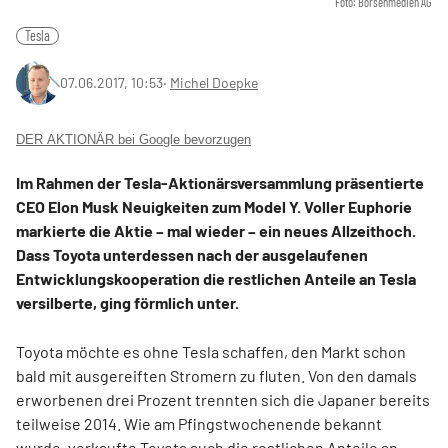
Foto: Börsenmedien AG
Tesla
07.06.2017, 10:53
‧
Michel Doepke
DER AKTIONÄR bei Google bevorzugen
Im Rahmen der Tesla-Aktionärsversammlung präsentierte
CEO Elon Musk Neuigkeiten zum Model Y. Voller Euphorie
markierte die Aktie – mal wieder – ein neues Allzeithoch.
Dass Toyota unterdessen nach der ausgelaufenen
Entwicklungskooperation die restlichen Anteile an Tesla
versilberte, ging förmlich unter.
Toyota möchte es ohne Tesla schaffen, den Markt schon
bald mit ausgereiften Stromern zu fluten. Von den damals
erworbenen drei Prozent trennten sich die Japaner bereits
teilweise 2014. Wie am Pfingstwochenende bekannt
wurde, verkaufte Toyota auch die restlichen Anteile an