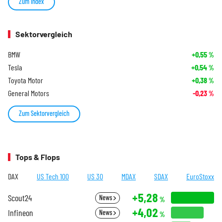
Zum Index
Sektorvergleich
BMW
+0,55
%
Tesla
+0,54
%
Toyota Motor
+0,38
%
General Motors
-0,23
%
Zum Sektorvergleich
Tops & Flops
DAX
US Tech 100
US 30
MDAX
SDAX
EuroStoxx
+5,28
Scout24
News
%
+4,02
Infineon
News
%