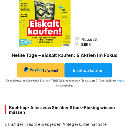
Nr. 33/26
8,90 €
Heiße Tage – eiskalt kaufen: 5 Aktien im Fokus
Im Shop kaufen
Sofortkauf
Sie erhalten einen Download-Link per E-Mail. Außerdem können Sie gekaufte E-Paper in Ihrem
Konto
herunterladen.
Buchtipp: Alles, was Sie über Stock-Picking wissen
müssen
Es ist der Traum eines jeden Anlegers: die nächste