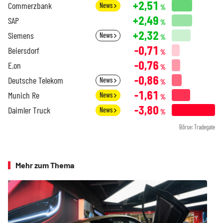
+2,51
Commerzbank
News
%
+2,49
SAP
%
+2,32
Siemens
News
%
-0,71
Beiersdorf
%
-0,76
E.on
%
-0,86
Deutsche Telekom
News
%
-1,61
Munich Re
News
%
-3,80
Daimler Truck
News
%
Börse: Tradegate
Mehr zum Thema