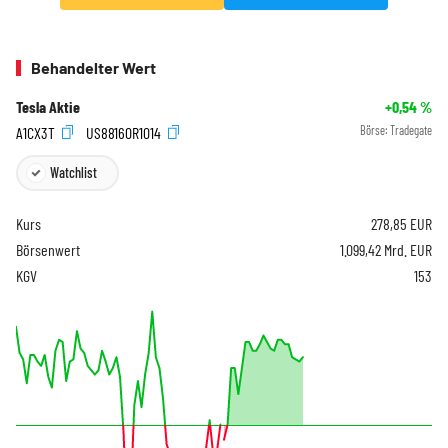
Behandelter Wert
Tesla Aktie
+0,54
%
A1CX3T
US88160R1014
Börse:
Tradegate
Watchlist
Kurs
278,85
EUR
Börsenwert
1.099,42 Mrd. EUR
KGV
153