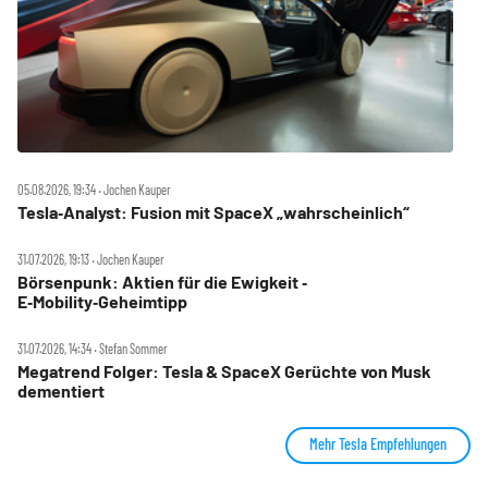
05.08.2026, 19:34 ‧ Jochen Kauper
Tesla‑Analyst: Fusion mit SpaceX „wahrscheinlich“
31.07.2026, 19:13 ‧ Jochen Kauper
Börsenpunk: Aktien für die Ewigkeit ‑
E‑Mobility‑Geheimtipp
31.07.2026, 14:34 ‧ Stefan Sommer
Megatrend Folger: Tesla & SpaceX Gerüchte von Musk
dementiert
Mehr Tesla Empfehlungen