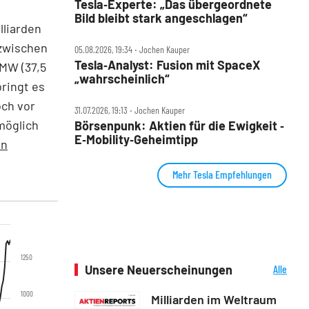
Tesla‑Experte: „Das übergeordnete
Bild bleibt stark angeschlagen“
lliarden
nzwischen
05.08.2026, 19:34 ‧ Jochen Kauper
Tesla‑Analyst: Fusion mit SpaceX
BMW (37,5
„wahrscheinlich“
ringt es
och vor
31.07.2026, 19:13 ‧ Jochen Kauper
möglich
Börsenpunk: Aktien für die Ewigkeit ‑
E‑Mobility‑Geheimtipp
en
Mehr Tesla Empfehlungen
1250
Unsere Neuerscheinungen
Alle
Neuerscheinungen
1000
Milliarden im Weltraum