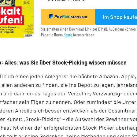
Im Shop kauf
Sofortkauf
Sie erhalten einen Download-Link per E-Mail. Außerdem können 
Paper in Ihrem
Konto
herunterladen.
: Alles, was Sie über Stock-Picking wissen müssen
 Traum eines jeden Anlegers: die nächste Amazon, Apple,
 allen anderen zu finden, sie ins Depot zu legen, jahrelan
n und dann eines Tages den Verzehn-, Verzwanzig- oder 
tfacher sein Eigen zu nennen. Oder zumindest die Unt
 deren Anteile sich besser entwickeln als der Gesamtmar
r Kunst: „Stock-Picking“ – die Auswahl der Gewinner v
nghast ist einer der erfolgreichsten Stock-Picker überhaup
h teilt er seine Gedanken, seine Methoden und seine S