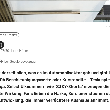
Fot
rgan Stanley
 07:30
‧ Leon Müller
 bei Google bevorzugen
lt derzeit alles, was es im Automobilsektor gab und gibt 
Ob Beschleunigungswerte oder Kursrendite – Tesla spiel
iga. Selbst Ulknummern wie "S3XY-Shorts" erzeugen die
e Wirkung. Fans lieben die Marke, Börsianer staunen o
Entwicklung, die immer verrücktere Ausmaße annimmt.