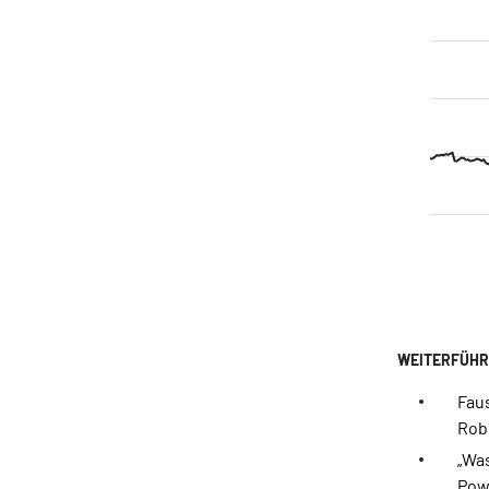
Fau
Rob
„Was
Powe