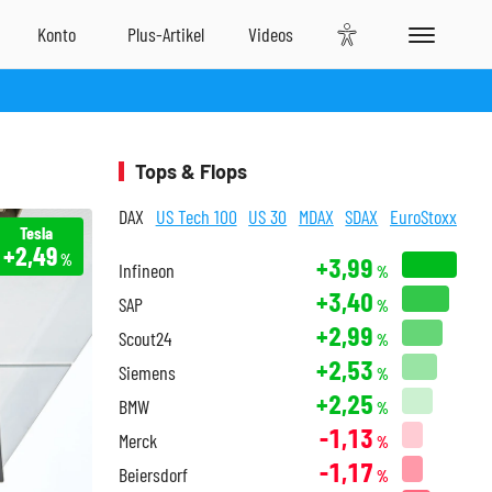
Tops & Flops
DAX
US Tech 100
US 30
MDAX
SDAX
EuroStoxx
Tesla
+2,49
%
+3,99
Infineon
%
+3,40
SAP
%
+2,99
Scout24
%
+2,53
Siemens
%
+2,25
BMW
%
-1,13
Merck
%
-1,17
Beiersdorf
%