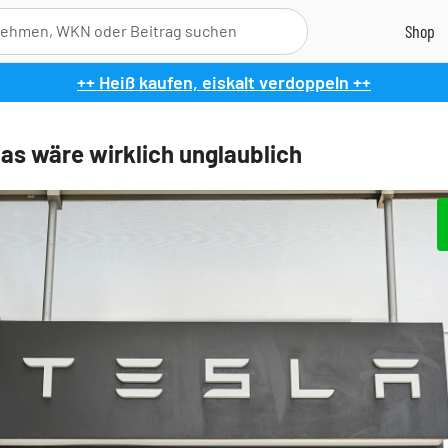
++ Heiß kaufen, eiskalt verdoppeln ++
Das wäre wirklich unglaublich