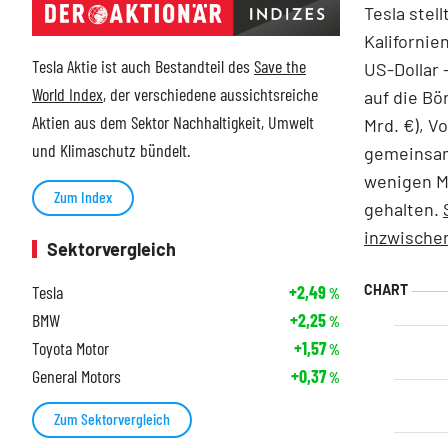
Tesla stel
Kalifornie
Tesla Aktie ist auch Bestandteil des
Save the
US-Dollar 
World Index
, der verschiedene aussichtsreiche
auf die Bö
Aktien aus dem Sektor Nachhaltigkeit, Umwelt
Mrd. €), V
und Klimaschutz bündelt.
gemeinsam 
wenigen M
Zum Index
gehalten.
inzwischen
Sektorvergleich
Tesla
+2,49
%
BMW
+2,25
%
Toyota Motor
+1,57
%
General Motors
+0,37
%
Zum Sektorvergleich