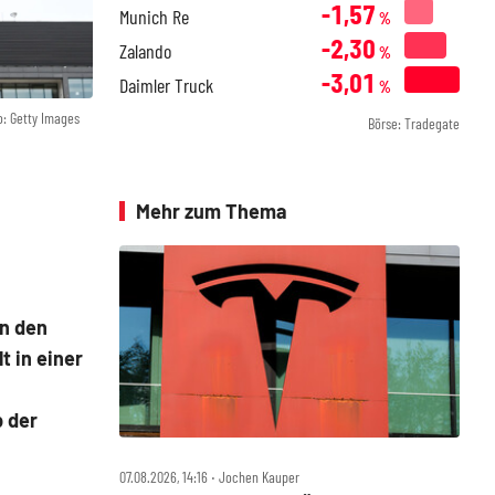
-1,57
Munich Re
%
-2,30
Zalando
%
-3,01
Daimler Truck
%
o: Getty Images
Börse: Tradegate
Mehr zum Thema
in den
t in einer
b der
07.08.2026, 14:16 ‧ Jochen Kauper