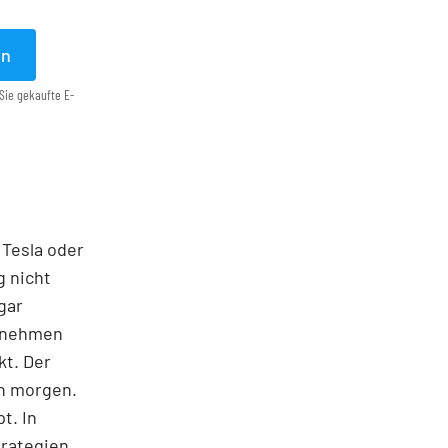
en
Sie gekaufte E-
 Tesla oder
g nicht
gar
ernehmen
kt. Der
on morgen.
t. In
trategien