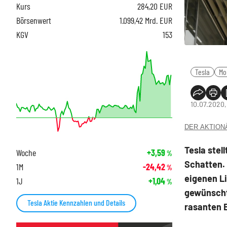
Kurs
284,20
EUR
Börsenwert
1.099,42 Mrd. EUR
KGV
153
Tesla
Mo
10.07.2020,
DER AKTIONÄR
Tesla stel
Woche
+3,59
%
Schatten. 
1M
-24,42
%
eigenen L
1J
+1,04
%
gewünscht
Tesla Aktie Kennzahlen und Details
rasanten 