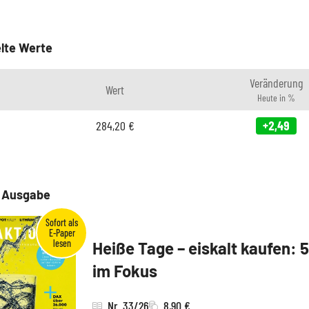
lte Werte
Veränderung
Wert
Heute in %
284,20
€
+2,49
e Ausgabe
Heiße Tage – eiskalt kaufen: 
im Fokus
Nr. 33/26
8,90 €