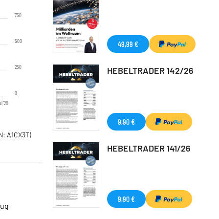
750
500
49,99 €
250
HEBELTRADER 142/26
0
l '20
9,90 €
N: A1CX3T)
HEBELTRADER 141/26
9,90 €
lug