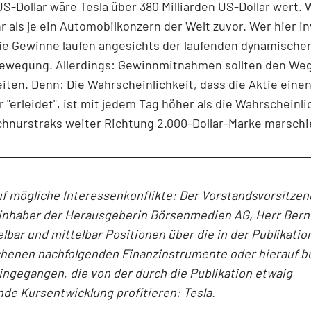
US-Dollar wäre Tesla über 380 Milliarden US-Dollar wert.
 als je ein Automobilkonzern der Welt zuvor. Wer hier in
 die Gewinne laufen angesichts der laufenden dynamische
ewegung. Allerdings: Gewinnmitnahmen sollten den We
iten. Denn: Die Wahrscheinlichkeit, dass die Aktie eine
 "erleidet", ist mit jedem Tag höher als die Wahrscheinli
chnurstraks weiter Richtung 2.000-Dollar-Marke marschi
f mögliche Interessenkonflikte: Der Vorstandsvorsitze
inhaber der Herausgeberin Börsenmedien AG, Herr Bern
elbar und mittelbar Positionen über die in der Publikatio
henen nachfolgenden Finanzinstrumente oder hierauf 
ingegangen, die von der durch die Publikation etwaig
nde Kursentwicklung profitieren: Tesla.