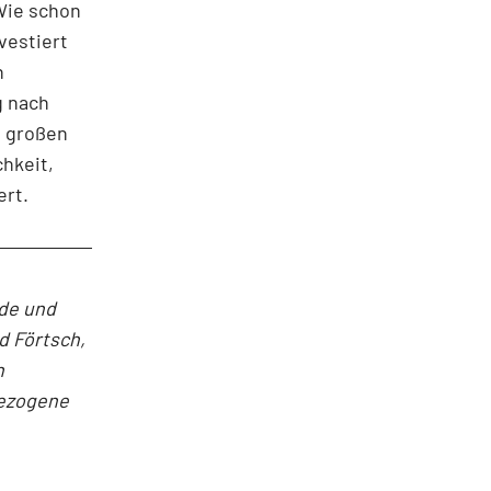
 Wie schon
vestiert
n
g nach
n großen
chkeit,
ert.
nde und
d Förtsch,
n
bezogene