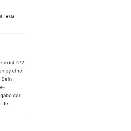
t Tesla
esfrist 472
anley eine
. Sein
se-
tgabe der
urde.