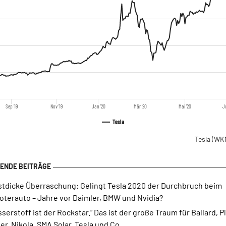
Sep '19
Nov '19
Jan '20
Mär '20
Mai '20
Ju
Tesla
Tesla
(WK
stdicke Überraschung: Gelingt Tesla 2020 der Durchbruch beim
oterauto – Jahre vor Daimler, BMW und Nvidia?
serstoff ist der Rockstar.“ Das ist der große Traum für Ballard, P
r, Nikola, SMA Solar, Tesla und Co