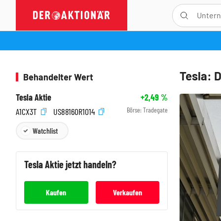
Tesla: 
Behandelter Wert
Tesla Aktie
+2,49
%
Börse:
Tradegate
A1CX3T
US88160R1014
Watchlist
Tesla
Aktie jetzt handeln?
Kaufen
Verkaufen