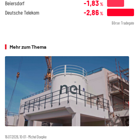
-1,83
Beiersdorf
%
-2,86
Deutsche Telekom
%
Börse: Tradegate
Mehr zum Thema
16.07.2026, 10:01 ‧ Michel Doepke