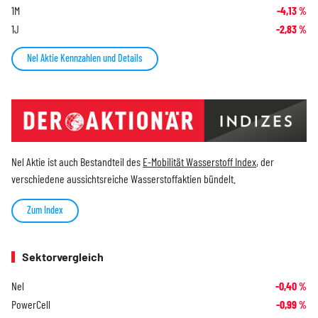
1M
-4,13
%
1J
-2,83
%
Nel Aktie Kennzahlen und Details
Nel Aktie ist auch Bestandteil des
E-Mobilität Wasserstoff Index
, der
verschiedene aussichtsreiche Wasserstoffaktien bündelt.
Zum Index
Sektorvergleich
Nel
-0,40
%
PowerCell
-0,99
%