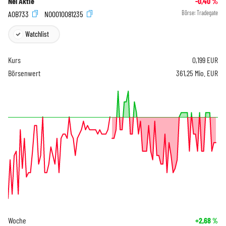
Nel Aktie
-0,40
%
A0B733
NO0010081235
Börse:
Tradegate
Watchlist
Kurs
0,199
EUR
Börsenwert
361,25 Mio. EUR
Woche
+2,68
%