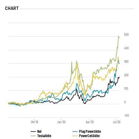
500
400
300
200
100
0
-100
Okt '19
Jan '20
Apr '20
Jul '20
Nel
Plug Power
Aktie
Tesla
Aktie
PowerCell
Aktie