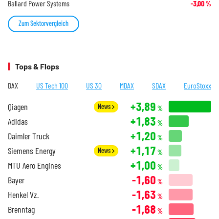
Ballard Power Systems
-3,00
%
Zum Sektorvergleich
Tops & Flops
DAX
US Tech 100
US 30
MDAX
SDAX
EuroStoxx
+3,89
Qiagen
News
%
+1,83
Adidas
%
+1,20
Daimler Truck
%
+1,17
Siemens Energy
News
%
+1,00
MTU Aero Engines
%
-1,60
Bayer
%
-1,63
Henkel Vz.
%
-1,68
Brenntag
%