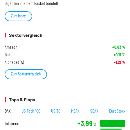
Giganten in einem Basket bündelt.
Zum Index
Sektorvergleich
Amazon
+0,63
%
Baidu
+0,11
%
Alphabet (A)
-1,21
%
Zum Sektorvergleich
Tops & Flops
DAX
US Tech 100
US 30
MDAX
SDAX
EuroStoxx
+3,99
Infineon
%