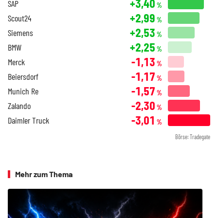
+3,40
SAP
%
+2,99
Scout24
%
+2,53
Siemens
%
+2,25
BMW
%
-1,13
Merck
%
-1,17
Beiersdorf
%
-1,57
Munich Re
%
-2,30
Zalando
%
-3,01
Daimler Truck
%
Börse: Tradegate
Mehr zum Thema