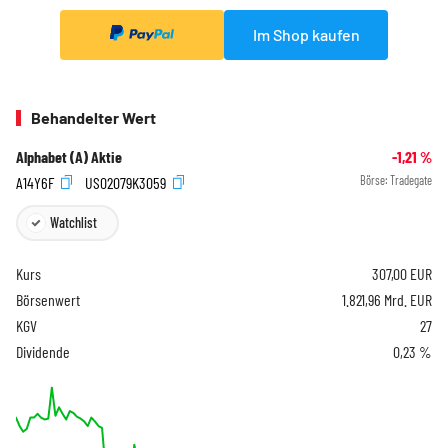
Im Shop kaufen
Behandelter Wert
Alphabet (A) Aktie
-1,21
%
A14Y6F
US02079K3059
Börse:
Tradegate
Watchlist
Kurs
307,00
EUR
Börsenwert
1.821,96 Mrd. EUR
KGV
27
Dividende
0,23 %