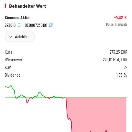
Behandelter Wert
Siemens Aktie
-4,32
%
723610
DE0007236101
Börse:
Tradegate
Watchlist
Kurs
273,25
EUR
Börsenwert
220,01 Mrd. EUR
KGV
29
Dividende
1,85 %