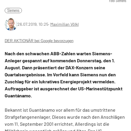
Foto: Siemens
Siemens
26.07.2019, 10:25
‧
Maximilian Völkl
DER AKTIONÄR bei Google bevorzugen
Nach den schwachen ABB-Zahlen warten Siemens-
Anleger gespannt auf kommenden Donnerstag, den 1.
August. Dann präsentiert der DAX-Konzern seine
Quartalsergebnisse. Im Vorfeld kann Siemens nun den
Zuschlag für ein lukratives Energieprojekt vermelden.
Auftraggeber ist ausgerechnet der US-Marinestützpunkt
Guantánamo.
Bekannt ist Guantánamo vor allem für das umstrittene
Strafgefangenenlager. Dieses wurde nach den Anschlägen
vom 11. September 2001 errichtet. Allerdings ist die
Militärbasis wesentlich größer und älter. Das US-