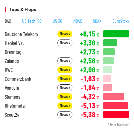
Tops & Flops
DAX
US Tech 100
US 30
MDAX
SDAX
EuroStoxx
+6,15
Deutsche Telekom
News
%
+3,36
Henkel Vz.
News
%
+2,73
Brenntag
%
+2,56
Zalando
News
%
+2,06
RWE
News
%
-1,63
Commerzbank
News
%
-1,84
Vonovia
News
%
-4,32
Siemens
News
%
-5,13
Rheinmetall
News
%
-5,38
Scout24
News
%
Börse: Tradegate