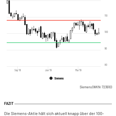
110
100
90
80
Sep '18
Jan '19
Mai '19
Siemens
Siemens
(WKN: 723610)
Die Siemens-Aktie hält sich aktuell knapp über der 100-