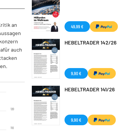
ritik an
49,99 €
 Aussagen
ekonzern
HEBELTRADER 142/26
dafür auch
ttacken
en.
9,90 €
HEBELTRADER 141/26
120
9,90 €
110