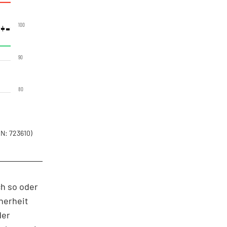
100
90
80
N: 723610)
ch so oder
herheit
der