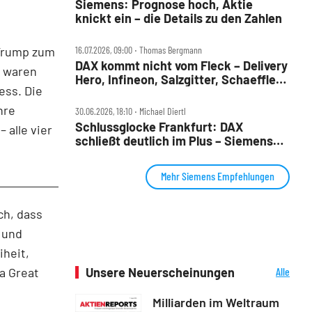
Siemens: Prognose hoch, Aktie
knickt ein – die Details zu den Zahlen
 Trump zum
16.07.2026, 09:00 ‧ Thomas Bergmann
DAX kommt nicht vom Fleck – Delivery
n waren
Hero, Infineon, Salzgitter, Schaeffler,
ss. Die
Siemens und VW im Check
hre
30.06.2026, 18:10 ‧ Michael Diertl
Schlussglocke Frankfurt: DAX
 alle vier
schließt deutlich im Plus – Siemens
Energy an der Spitze
Mehr Siemens Empfehlungen
ch, dass
 und
iheit,
a Great
Unsere Neuerscheinungen
Alle
Neuerscheinungen
Milliarden im Weltraum