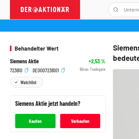
Siemens
Behandelter Wert
bedeute
Siemens Aktie
+2,53
%
Börse:
Tradegate
723610
DE0007236101
Watchlist
Siemens
Aktie jetzt handeln?
Kaufen
Verkaufen