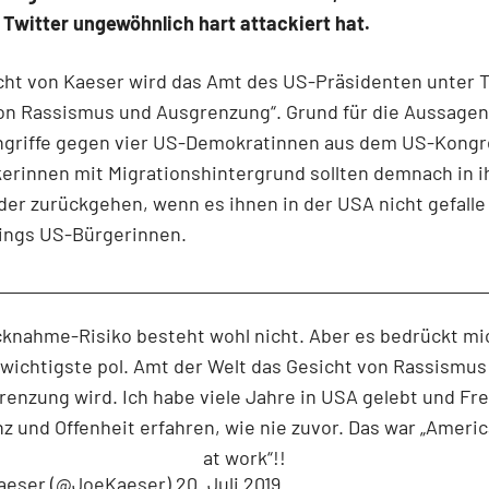
Twitter ungewöhnlich hart attackiert hat.
cht von Kaeser wird das Amt des US-Präsidenten unter
von Rassismus und Ausgrenzung“. Grund für die Aussage
griffe gegen vier US-Demokratinnen aus dem US-Kongre
ikerinnen mit Migrationshintergrund sollten demnach in i
er zurückgehen, wenn es ihnen in der USA nicht gefalle –
dings US-Bürgerinnen.
knahme-Risiko besteht wohl nicht. Aber es bedrückt mi
 wichtigste pol. Amt der Welt das Gesicht von Rassismus
enzung wird. Ich habe viele Jahre in USA gelebt und Fre
nz und Offenheit erfahren, wie nie zuvor. Das war „Americ
at work“!!
aeser (@JoeKaeser)
20. Juli 2019