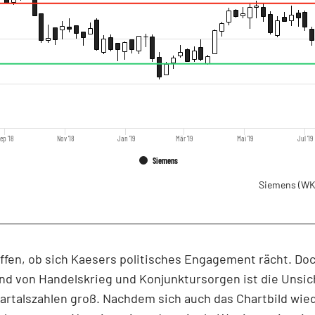
ep '18
Nov '18
Jan '19
Mär '19
Mai '19
Jul '19
Siemens
Siemens
(WK
offen, ob sich Kaesers politisches Engagement rächt. Do
nd von Handelskrieg und Konjunktursorgen ist die Unsic
artalszahlen groß. Nachdem sich auch das Chartbild wie