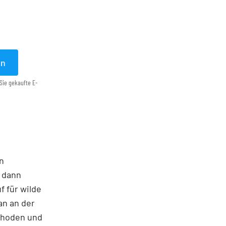
en
Sie gekaufte E-
en
 dann
f für wilde
an an der
ethoden und