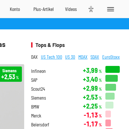
as
Tops & Flops
DAX
US Tech 100
US 30
MDAX
SDAX
EuroStoxx
+3,99
Siemens
Infineon
%
+2,53
+3,40
%
SAP
%
+2,99
Scout24
%
+2,53
Siemens
%
+2,25
BMW
%
-1,13
Merck
%
-1,17
Beiersdorf
%