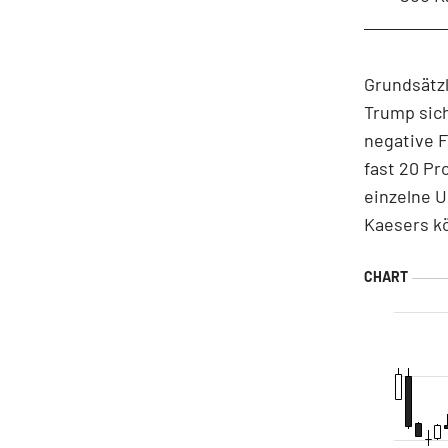
Grundsätzl
Trump sich
negative 
fast 20 Pr
einzelne U
Kaesers k