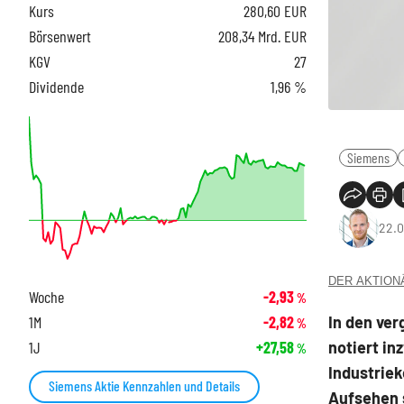
Kurs
280,60
EUR
Börsenwert
208,34 Mrd. EUR
KGV
27
Dividende
1,96 %
Siemens
22.0
DER AKTIONÄR
Woche
-2,93
%
In den ve
1M
-2,82
%
notiert in
1J
+27,58
%
Industriek
Siemens Aktie Kennzahlen und Details
Aufsehen 