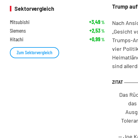
Trump auf 
Sektorvergleich
Mitsubishi
+3,49
Nach Ansi
%
Siemens
+2,53
„Gesicht 
%
Hitachi
+0,99
Trumps-An
%
vier Polit
Zum Sektorvergleich
Heimatländ
sind aller
Das Rüc
das
Ausgr
Tolera
— Joe K