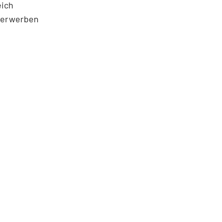
eich
n erwerben