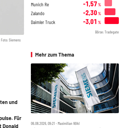
-1,57
Munich Re
%
-2,30
Zalando
%
-3,01
Daimler Truck
%
Börse: Tradegate
Foto: Siemens
Mehr zum Thema
aten und
pulse. Für
06.08.2026, 09:21 ‧ Maximilian Völkl
t Donald