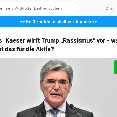
++ Heiß kaufen, eiskalt verdoppeln ++
: Kaeser wirft Trump „Rassismus“ vor – w
t das für die Aktie?