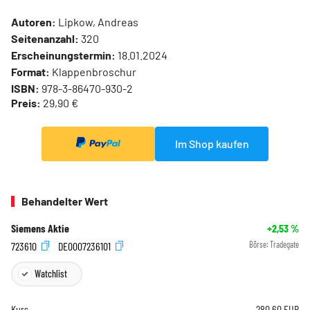
Autoren:
Lipkow, Andreas
Seitenanzahl:
320
Erscheinungstermin:
18.01.2024
Format:
Klappenbroschur
ISBN:
978-3-86470-930-2
Preis:
29,90 €
Im Shop kaufen
Behandelter Wert
Siemens Aktie
+2,53
%
723610
DE0007236101
Börse:
Tradegate
Watchlist
Kurs
280,60
EUR