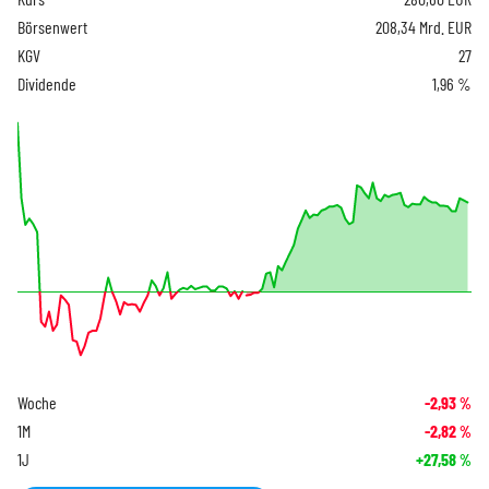
Börsenwert
208,34 Mrd. EUR
KGV
27
Dividende
1,96 %
Woche
-2,93
%
1M
-2,82
%
1J
+27,58
%