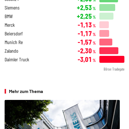
+2,53
Siemens
%
+2,25
BMW
%
-1,13
Merck
%
-1,17
Beiersdorf
%
-1,57
Munich Re
%
-2,30
Zalando
%
-3,01
Daimler Truck
%
Börse: Tradegate
Mehr zum Thema