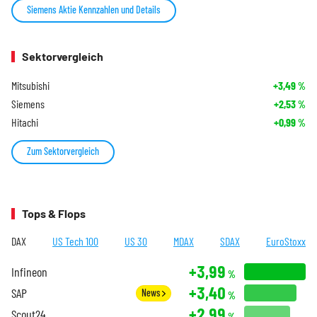
Siemens Aktie Kennzahlen und Details
Sektorvergleich
Mitsubishi
+3,49
%
Siemens
+2,53
%
Hitachi
+0,99
%
Zum Sektorvergleich
Tops & Flops
DAX
US Tech 100
US 30
MDAX
SDAX
EuroStoxx
+3,99
Infineon
%
+3,40
SAP
News
%
+2,99
Scout24
%