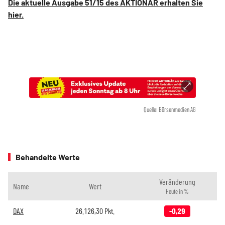
Die aktuelle Ausgabe 51/15 des AKTIONÄR erhalten Sie
hier.
Quelle: Börsenmedien AG
Behandelte Werte
Veränderung
Name
Wert
Heute in %
DAX
26.126,30
Pkt.
-0,29