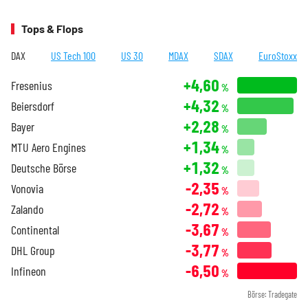
Tops & Flops
DAX
US Tech 100
US 30
MDAX
SDAX
EuroStoxx
+4,60
Fresenius
%
+4,32
Beiersdorf
%
+2,28
Bayer
%
+1,34
MTU Aero Engines
%
+1,32
Deutsche Börse
%
-2,35
Vonovia
%
-2,72
Zalando
%
-3,67
Continental
%
-3,77
DHL Group
%
-6,50
Infineon
%
Börse: Tradegate