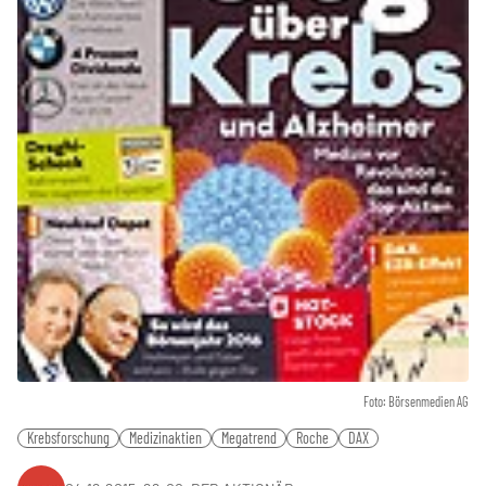
Foto: Börsenmedien AG
Krebsforschung
Medizinaktien
Megatrend
Roche
DAX