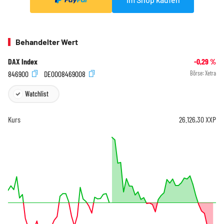
Behandelter Wert
DAX Index
-0,29
%
846900
DE0008469008
Börse:
Xetra
Watchlist
Kurs
26.126,30
XXP