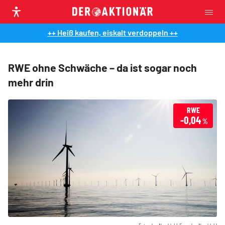
++ Heiß kaufen, eiskalt verdoppeln ++
RWE ohne Schwäche – da ist sogar noch
mehr drin
RWE
-0,04
%