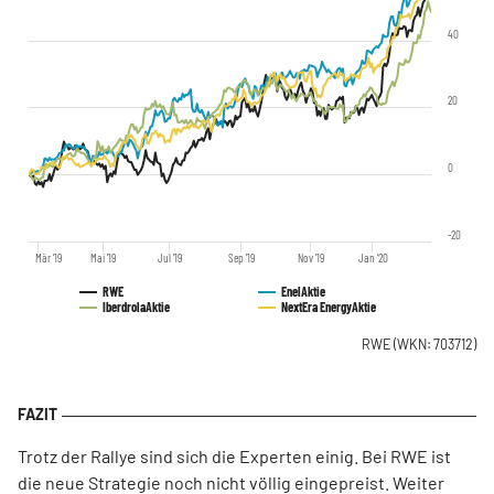
40
20
0
-20
Mär '19
Mai '19
Jul '19
Sep '19
Nov '19
Jan '20
RWE
Enel
Aktie
Iberdrola
Aktie
NextEra Energy
Aktie
RWE
(WKN: 703712)
Trotz der Rallye sind sich die Experten einig. Bei RWE ist
die neue Strategie noch nicht völlig eingepreist. Weiter