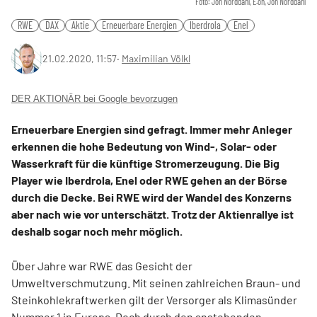
Foto: Jon Norddahl, E.on, Jon Norddahl
RWE
DAX
Aktie
Erneuerbare Energien
Iberdrola
Enel
21.02.2020, 11:57
‧
Maximilian Völkl
DER AKTIONÄR bei Google bevorzugen
Erneuerbare Energien sind gefragt. Immer mehr Anleger
erkennen die hohe Bedeutung von Wind-, Solar- oder
Wasserkraft für die künftige Stromerzeugung. Die Big
Player wie Iberdrola, Enel oder RWE gehen an der Börse
durch die Decke. Bei RWE wird der Wandel des Konzerns
aber nach wie vor unterschätzt. Trotz der Aktienrallye ist
deshalb sogar noch mehr möglich.
Über Jahre war RWE das Gesicht der
Umweltverschmutzung. Mit seinen zahlreichen Braun- und
Steinkohlekraftwerken gilt der Versorger als Klimasünder
Nummer 1 in Europa. Doch durch den anstehenden