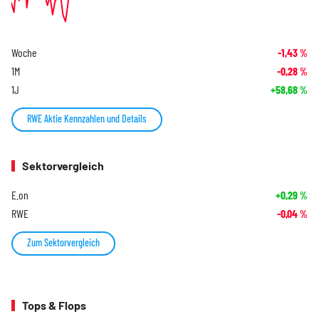
Woche
-1,43
%
1M
-0,28
%
1J
+58,68
%
RWE Aktie Kennzahlen und Details
Sektorvergleich
E.on
+0,29
%
RWE
-0,04
%
Zum Sektorvergleich
Tops & Flops