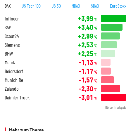
DAX
US Tech 100
US 30
MDAX
SDAX
EuroStoxx
+3,99
Infineon
%
+3,40
SAP
%
+2,99
Scout24
%
+2,53
Siemens
%
+2,25
BMW
%
-1,13
Merck
%
-1,17
Beiersdorf
%
-1,57
Munich Re
%
-2,30
Zalando
%
-3,01
Daimler Truck
%
Börse: Tradegate
Mehr zum Thema