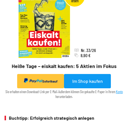
Nr. 33/26
8,90 €
Heiße Tage – eiskalt kaufen: 5 Aktien im Fokus
Im Shop kaufen
Sofortkauf
Sie erhalten einen Download-Link per E-Mail. Außerdem können Sie gekaufte E-Paper in Ihrem
Konto
herunterladen.
Buchtipp: Erfolgreich strategisch anlegen