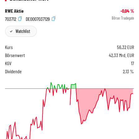
RWE Aktie
-0,04
%
703712
DE0007037129
Börse:
Tradegate
Watchlist
Kurs
56,32
EUR
Börsenwert
42,33 Mrd. EUR
KGV
17
Dividende
2,13 %