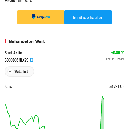
Preis:
59,00 €
Im Shop kaufen
Behandelter Wert
Shell Aktie
+0,86
%
GB00B03MLX29
Börse:
TTMzero
Watchlist
Kurs
38,72
EUR