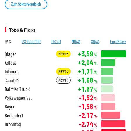
Zum Sektorvergleich
Tops & Flops
DAX
US Tech 100
US 30
MDAX
SDAX
EuroStoxx
+3,59
Qiagen
News
%
+2,04
Adidas
%
+1,71
Infineon
News
%
+1,68
Scout24
News
%
+1,67
Daimler Truck
%
-1,52
Volkswagen Vz.
%
-1,58
Bayer
%
-2,17
Beiersdorf
%
-2,74
Brenntag
%