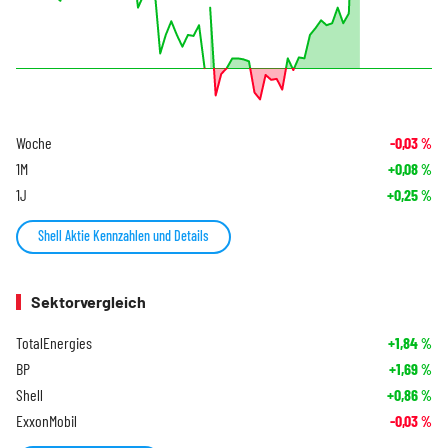
Woche
-0,03
%
1M
+0,08
%
1J
+0,25
%
Shell Aktie Kennzahlen und Details
Sektorvergleich
TotalEnergies
+1,84
%
BP
+1,69
%
Shell
+0,86
%
ExxonMobil
-0,03
%