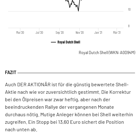
10
8
Mai '20
Jul '20
Sep '20
Nov '20
Jan '21
Mär '21
Royal Dutch Shell
Royal Dutch Shell
(WKN: A0D94M)
Auch DER AKTIONÄR ist für die günstig bewertete Shell-
Aktie nach wie vor zuversichtlich gestimmt. Die Korrektur
bei den Ölpreisen war zwar heftig, aber nach der
beeindruckenden Rallye der vergangenen Monate
durchaus nötig. Mutige Anleger können bei Shell weiterhin
zugreifen. Ein Stopp bei 13,60 Euro sichert die Position
nach unten ab.