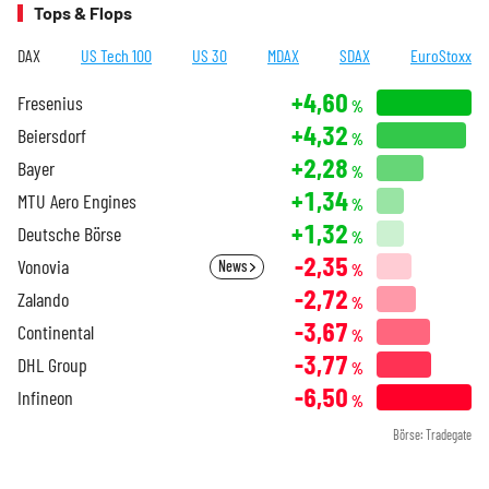
Tops & Flops
DAX
US Tech 100
US 30
MDAX
SDAX
EuroStoxx
+4,60
Fresenius
%
+4,32
Beiersdorf
%
+2,28
Bayer
%
+1,34
MTU Aero Engines
%
+1,32
Deutsche Börse
%
-2,35
Vonovia
News
%
-2,72
Zalando
%
-3,67
Continental
%
-3,77
DHL Group
%
-6,50
Infineon
%
Börse: Tradegate