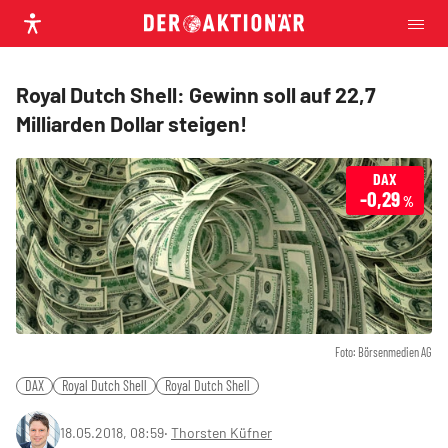
Royal Dutch Shell: Gewinn soll auf 22,7
Milliarden Dollar steigen!
DAX
-0,29
%
Foto: Börsenmedien AG
DAX
Royal Dutch Shell
Royal Dutch Shell
18.05.2018, 08:59
‧
Thorsten Küfner