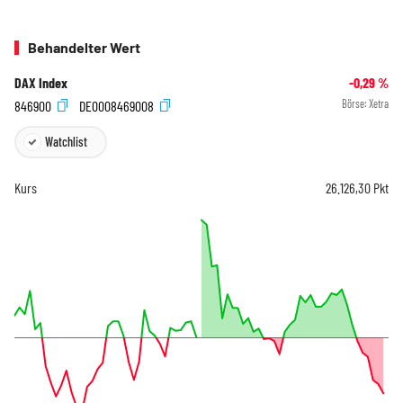
Behandelter Wert
DAX Index
-0,29
%
846900
DE0008469008
Börse:
Xetra
Watchlist
Kurs
26.126,30
Pkt