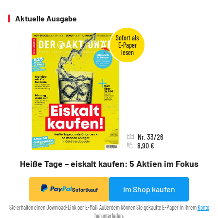
Aktuelle Ausgabe
Nr. 33/26
8,90 €
Heiße Tage – eiskalt kaufen: 5 Aktien im Fokus
Im Shop kaufen
Sofortkauf
Sie erhalten einen Download-Link per E-Mail. Außerdem können Sie gekaufte E-Paper in Ihrem
Konto
herunterladen.