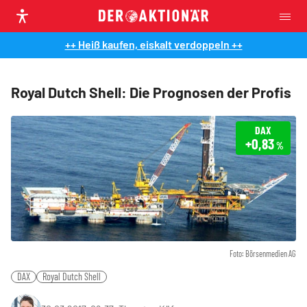
++ Heiß kaufen, eiskalt verdoppeln ++
Royal Dutch Shell: Die Prognosen der Profis
DAX
+0,83
%
Foto: Börsenmedien AG
DAX
Royal Dutch Shell