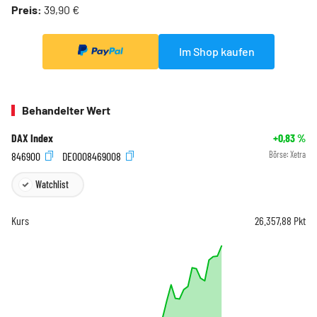
Preis:
39,90 €
Im Shop kaufen
Behandelter Wert
DAX Index
+0,83
%
846900
DE0008469008
Börse:
Xetra
Watchlist
Kurs
26.357,88
Pkt