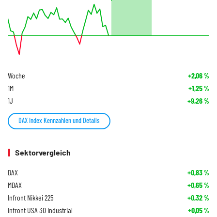
Woche
+2,06
%
1M
+1,25
%
1J
+9,26
%
DAX Index Kennzahlen und Details
Sektorvergleich
DAX
+0,83
%
MDAX
+0,65
%
Infront Nikkei 225
+0,32
%
Infront USA 30 Industrial
+0,05
%