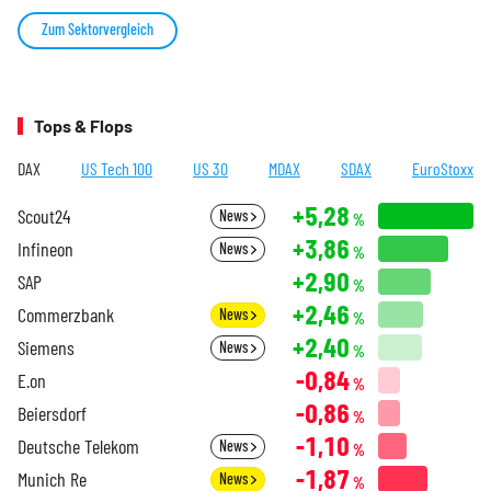
Zum Sektorvergleich
Tops & Flops
DAX
US Tech 100
US 30
MDAX
SDAX
EuroStoxx
+5,28
Scout24
News
%
+3,86
Infineon
News
%
+2,90
SAP
%
+2,46
Commerzbank
News
%
+2,40
Siemens
News
%
-0,84
E.on
%
-0,86
Beiersdorf
%
-1,10
Deutsche Telekom
News
%
-1,87
Munich Re
News
%