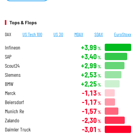
Tops & Flops
DAX
US Tech 100
US 30
MDAX
SDAX
EuroStoxx
+3,99
Infineon
%
+3,40
SAP
%
+2,99
Scout24
%
+2,53
Siemens
%
+2,25
BMW
%
-1,13
Merck
%
-1,17
Beiersdorf
%
-1,57
Munich Re
%
-2,30
Zalando
%
-3,01
Daimler Truck
%