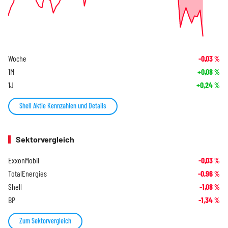
Woche
-0,03
%
1M
+0,08
%
1J
+0,24
%
Shell Aktie Kennzahlen und Details
Sektorvergleich
ExxonMobil
-0,03
%
TotalEnergies
-0,96
%
Shell
-1,08
%
BP
-1,34
%
Zum Sektorvergleich