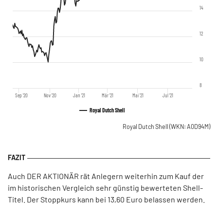
14
12
10
8
Sep '20
Nov '20
Jan '21
Mär '21
Mai '21
Jul '21
Royal Dutch Shell
Royal Dutch Shell
(WKN: A0D94M)
Auch DER AKTIONÄR rät Anlegern weiterhin zum Kauf der
im historischen Vergleich sehr günstig bewerteten Shell-
Titel. Der Stoppkurs kann bei 13,60 Euro belassen werden.