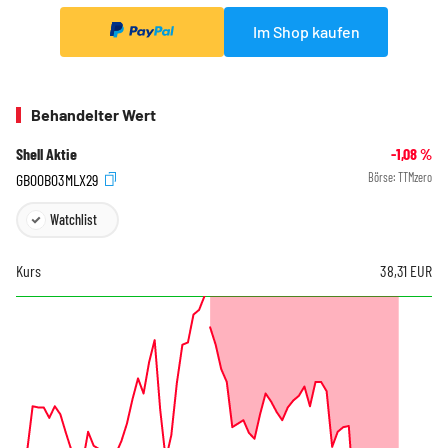
Im Shop kaufen
Behandelter Wert
Shell Aktie
-1,08
%
GB00B03MLX29
Börse:
TTMzero
Watchlist
Kurs
38,31
EUR