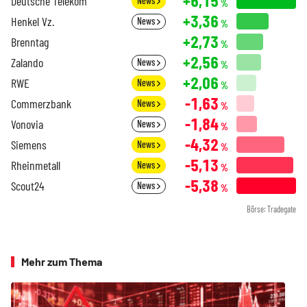
+6,15
Deutsche Telekom
News
%
+3,36
Henkel Vz.
News
%
+2,73
Brenntag
%
+2,56
Zalando
News
%
+2,06
RWE
News
%
-1,63
Commerzbank
News
%
-1,84
Vonovia
News
%
-4,32
Siemens
News
%
-5,13
Rheinmetall
News
%
-5,38
Scout24
News
%
Börse: Tradegate
Mehr zum Thema