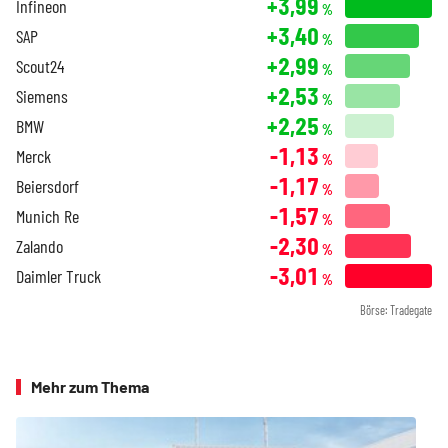
+3,99
Infineon
%
+3,40
SAP
%
+2,99
Scout24
%
+2,53
Siemens
%
+2,25
BMW
%
-1,13
Merck
%
-1,17
Beiersdorf
%
-1,57
Munich Re
%
-2,30
Zalando
%
-3,01
Daimler Truck
%
Börse: Tradegate
Mehr zum Thema