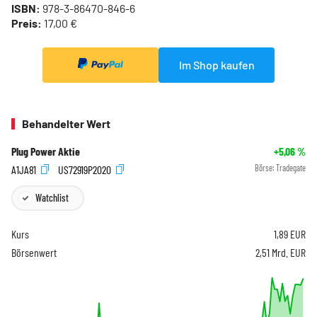
ISBN:
978-3-86470-846-6
Preis:
17,00 €
Im Shop kaufen
Behandelter Wert
Plug Power Aktie
+5,06
%
A1JA81
US72919P2020
Börse:
Tradegate
Watchlist
Kurs
1,89
EUR
Börsenwert
2,51 Mrd. EUR