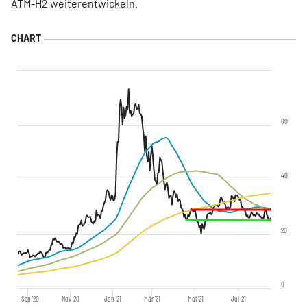
ATM-H2 weiterentwickeln.
60
40
20
0
Sep '20
Nov '20
Jan '21
Mär '21
Mai '21
Jul '21