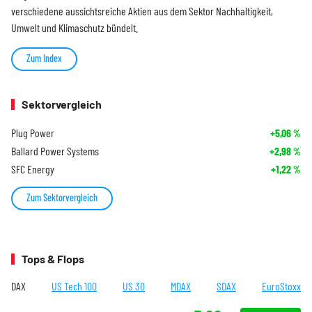
verschiedene aussichtsreiche Aktien aus dem Sektor Nachhaltigkeit,
Umwelt und Klimaschutz bündelt.
Zum Index
Sektorvergleich
Plug Power
+5,06
%
Ballard Power Systems
+2,98
%
SFC Energy
+1,22
%
Zum Sektorvergleich
Tops & Flops
DAX
US Tech 100
US 30
MDAX
SDAX
EuroStoxx