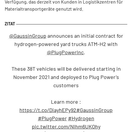
Verfügung, das derzeit von Kunden in Logistikzentren für
Materialtransportgeräte genutzt wird.
@GaussinGroup
announces an initial contract for
hydrogen-powered yard trucks ATM-H2 with
@PlugPowerInc
.
These 38T vehicles will be delivered starting in
November 2021 and deployed to Plug Power’s
customers
Learn more :
https://t.co/DiayhEPy92
#GaussinGroup
#PlugPower
#Hydrogen
pic.twitter.com/NIhm6UKOhy